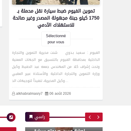
محافظات
تموين الفيوم ضبط سيارة نقل محملة بـ
1750 كيلو جبنة مجهولة المصدر وغير صالحة
4 كليات بجامعة المنصورة من
للاستهلاك الآدمي
بين 10 على مستوى
الجمهورية تتأهل للزيارات
Sélectionné
الميدانية بجائزة مصر للتميز
pour vous
الحكومي 2026
الفيوم : سـعيد بـدوي شنت مديرية التموين والتجارة
الداخلية بمحافظة الفيوم بالتنسيق مع الجهات المعنية
وتحت إشراف كلا من المهندس جمعه عبد الحفيظ وكيل
حوادث وقضايا
وزارة التموين والتجارة الداخلية والأستاذة عبير العقبي
وكيل المديرية، تنفيذاً لتوجيهات الد…
alkhabralmasry7
06 août 2026
إصابة مسن صدمته سيارة
نقل أثناء عبور الطريق في
طهطا بسوهاج
راسي