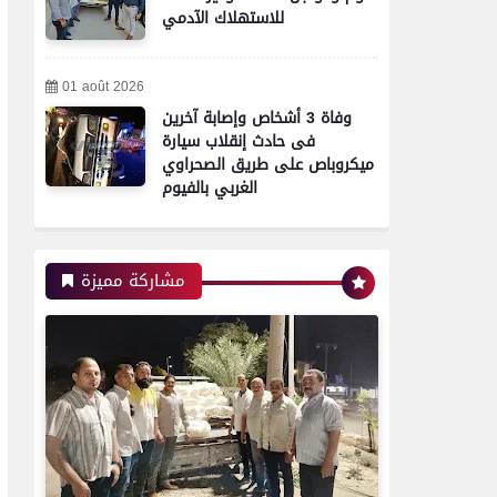
للاستهلاك الآدمي
محافظات
01 août 2026
وفاة 3 أشخاص وإصابة آخرين
تموين الفيوم ضبط 500 لتر
فى حادث إنقلاب سيارة
لبن فاسد وغير صالح
ميكروباص على طريق الصحراوي
للاستهلاك الآدمى قبل طرحه
الغربي بالفيوم
بالأسواق
مشاركة مميزة
محافظات
مدير أمن سوهاج يواصل
جولاته المفاجئة ويتفقد
الكنائس والأديرة