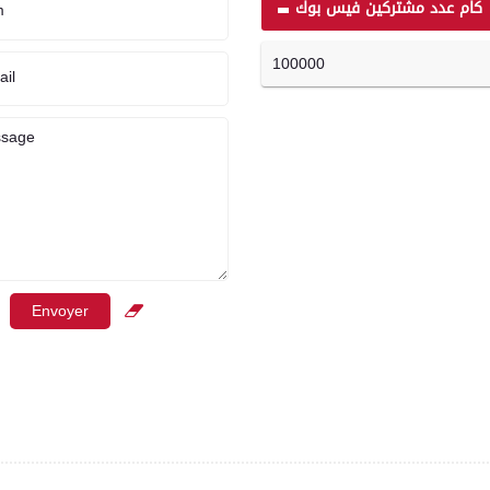
كام عدد مشتركين فيس بوك
m
100000
ail
sage