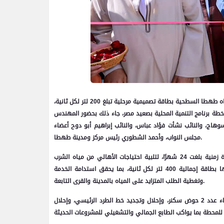
افتتح اللواء دكتور عبد الفتاح سراج محافظ سوهاج، اليوم، أعمال إعادة تأهيل محطة مياه طهطا السطحية بطاقة تصميمية مرحلية تبلغ 200 لتر لكل ثانية،
راها، بتكلفة150 مليون جنيه، وذلك ضمن خطة برنامج التنمية المحلية بصعيد مصر، جاء ذلك بحضور المهندس
اج، والنائب نشأت فؤاد عباس، والنائب إبراهيم أبو دوح أعضاء
مجلس النواب، وأحمد الشطوري رئيس مركز ومدينة طهطا.
واستمع المحافظ إلى عرض تفصيلي حول مكونات المشروع الذي تم تنفيذه خلال مدة زمنية بلغت 24 شهرًا، لتلبية احتياجات الأهالي من مياه الشرب
المرشحة وتحسين الضغوط بشبكات المنطقة المخدومة. وتعمل المحطة بكامل مراحلها بطاقة إجمالية 400 لتر لكل ثانية، بما يحقق استدامة الخدمة
وتغطية الطلب المتزايد على المياه بالمدينة والقرى التابعة.
وشملت مكونات المشروع إنشاء عدد 6 مرشحات جديدة، وعدد 8 أحواض تجفيف، وإنشاء عدد 2 حوض سكنر، وإحلال وتجديد خط الطرد الرئيسي، وإحلال