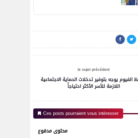
le sujet précédent
محافظ الفيوم يوجه بتوفير تدخلات الحماية الاجتماعية
اللازمة للأسر الأكثر احتياجاً
رياضة
اتحاد العاصمة الجزائرى بطلاً
Ces posts pourraient vous intéresser
لكأس الكونفدرالية الإفريقية
للمرة الثانية في تاريخه
محتوى مدفوع