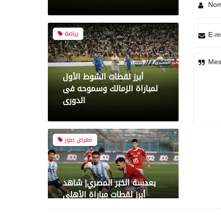
No
رياضة
E-m
أبرز لقطات الشوط الأول
لمباراة الزمالك وسموحه فى
Mes
الدورى
معرض صور
بعدسة الخبر المصري| شاهد
أبرز لقطات مباراة الأهلي
وبيراميدز فى الدورى
رياضة