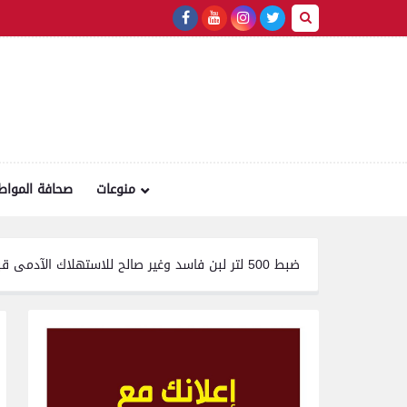
منوعات
صحافة المواط
س والأديرة
تموين الفيوم ضبط 500 لتر لبن فاسد وغير صالح للاستهلاك الآدمى قبل طرحه بالأسواق