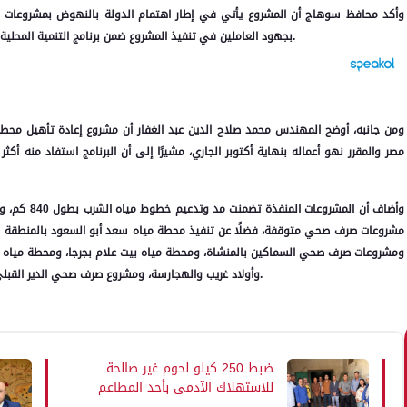
وأكد محافظ سوهاج أن المشروع يأتي في إطار اهتمام الدولة بالنهوض بمشروعات الب
بجهود العاملين في تنفيذ المشروع ضمن برنامج التنمية المحلية الذي أسهم في الارتقاء بالعديد من القطاعات الخدمية بالمحافظة.
ومن جانبه، أوضح المهندس محمد صلاح الدين عبد الغفار أن مشروع إعادة تأهيل محطة
ومشروعات صرف صحي السماكين بالمنشاة، ومحطة مياه بيت علام بجرجا، ومحطة مياه
وأولاد غريب والهجارسة، ومشروع صرف صحي الدير القبلي، إلى جانب تنفيذ 33 بئر مياه لخدمة المناطق الساخنة بالمحافظة.
ضبط 250 كيلو لحوم غير صالحة
للاستهلاك الآدمي بأحد المطاعم
بسوهاج