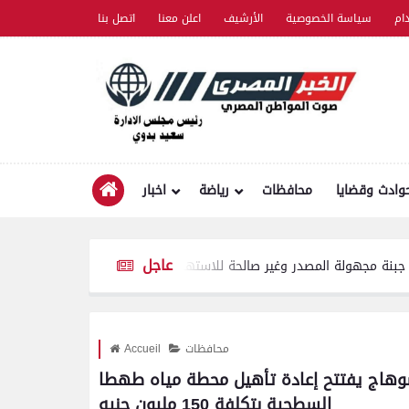
ام
سياسة الخصوصية
الأرشيف
اعلن معنا
اتصل بنا
وادث وقضايا
محافظات
رياضة
اخبار
عاجل
دمي
محافظات
Accueil
 سوهاج يفتتح إعادة تأهيل محطة مياه طهطا
السطحية بتكلفة 150 مليون جنيه