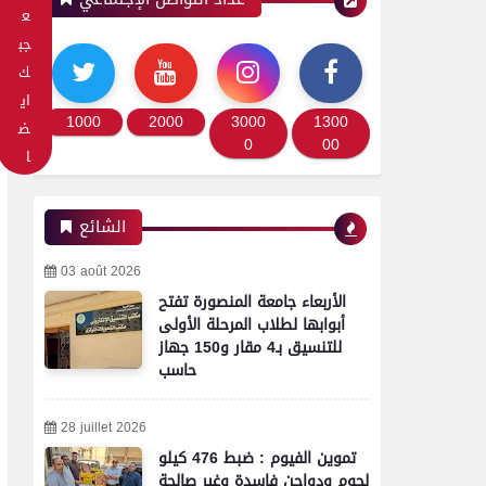
ع
جب
ك
اي
1000
2000
3000
1300
ض
0
00
ا
الشائع
03 août 2026
الأربعاء جامعة المنصورة تفتح
محافظات
أبوابها لطلاب المرحلة الأولى
للتنسيق بـ4 مقار و150 جهاز
تموين الفيوم ضبط سيارة نقل
حاسب
محملة بـ 1750 كيلو جبنة
مجهولة المصدر وغير صالحة
28 juillet 2026
للاستهلاك الآدمي
تموين الفيوم : ضبط 476 كيلو
لحوم ودواجن فاسدة وغير صالحة