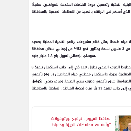
نية التحتية وتحسين جودة الخدمات المقدمة للمواطنين، مشيدًا
 مياه طهطا يمثل ختام مشروعات برنامج التنمية المحلية بصعيد
مصر والمقرر نهو أعماله بنهاية أكتوبر الجاري، مشيرًا إلى أن البرنامج استفاد منه أكثر من 3 ملايين نسمة يمثلون نحو 53% من إجمالي سكان محافظة
سوهاج، بإجمالي تمويل بلغ 1.8 مليار جنيه.
وأضاف أن المشروعات المنفذة تضمنت مد وتدعيم خطوط مياه الشرب بطول 840 كم، وخطوط الصرف الصحي بطول 110 كم، إلى جانب استكمال تنفيذ 8
مشروعات صرف صحي متوقفة، فضلًا عن تنفيذ محطة مياه سعد أبو السعود بالمنطقة الصناعية بحرجا، واستكمال محطتي مياه الحواويش (3 و4) بأخميم،
 الصوامعة شرق بأخميم، وصرف صحي الصلعا، وصرف صحي الكوامل
محافظ الفيوم : توقيع بروتوكولات
توأمة مع محافظات الجيزة ودمياط
وأسيوط في مجال مدن التعلم