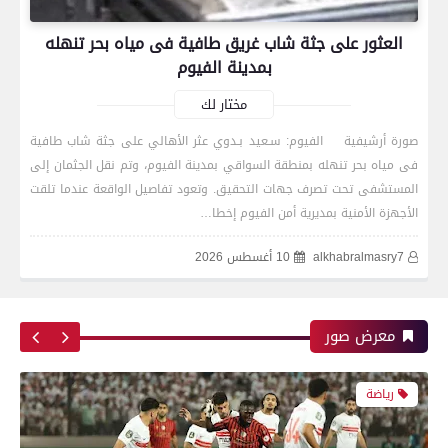
العثور على جثة شاب غريق طافية فى مياه بحر تنهله
بمدينة الفيوم
مختار لك
صورة أرشيفية الفيوم: سـعيد بـدوي عثر الأهالي على جثة شاب طافية
فى مياه بحر تنهله بمنطقة السواقي بمدينة الفيوم، وتم نقل الجثمان إلى
رياضة
المستشفى تحت تصرف جهات التحقيق. وتعود تفاصيل الواقعة عندما تلقت
الأجهزة الأمنية بمديرية أمن الفيوم إخطا…
alkhabralmasry7
10 أغسطس 2026
اتحاد العاصمة الجزائرى بطلاً لكأس الكونفدرالية
الإفريقية للمرة الثانية في تاريخه
معرض صور
رياضة