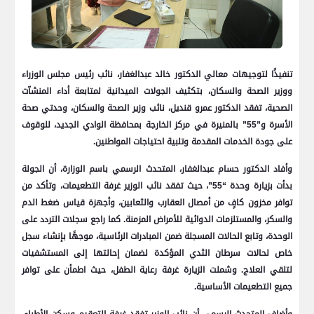
تنفيذًا لتوجيهات معالي الدكتور خالد عبدالغفار، نائب رئيس مجلس الوزراء
ووزير الصحة والسكان، بتكثيف الجولات الميدانية لمتابعة أداء المنشآت
الصحية، تفقد الدكتور عمرو قنديل، نائب وزير الصحة والسكان، وحدتي صحة
الأسرة و”55” بالمنيرة في مركز الخارجة بمحافظة الوادي الجديد، للوقوف
على جودة الخدمات المقدمة وتلبية احتياجات المواطنين.
وأفاد الدكتور حسام عبدالغفار، المتحدث الرسمي باسم الوزارة، أن الجولة
بدأت بزيارة وحدة “55”، حيث تفقد نائب الوزير غرفة التطعيمات، وتأكد من
توافر مخزون كافٍ من أمصال العقارب والثعابين، وأجهزة قياس ضغط الدم
والسكر، والمستلزمات الدوائية للأمراض المزمنة. كما راجع سجلات التردد على
الوحدة، وتابع الحالات المسجلة ضمن المبادرات الرئاسية، موجهًا بإنشاء سجل
خاص لحالات سرطان الثدي المؤكدة لضمان إحالتها إلى المستشفيات
لتلقي العلاج. وشملت الزيارة غرفة رعاية الطفل، حيث اطمأن على توافر
جميع التطعيمات الأساسية.
وأضاف المتحدث الرسمي أن نائب الوزير تفقد غرفة التعقيم وسكن الأطباء،