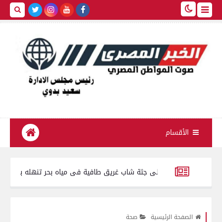
الأقسام
العثور على جثة شاب غريق طافية فى مياه بحر تنهله بمدينة الفيوم
تمو
بـ 1750 كيلو جبنة مجهولة المصدر وغير صالحة للاستهلاك الآدمي
الصفحة الرئيسية
صحة