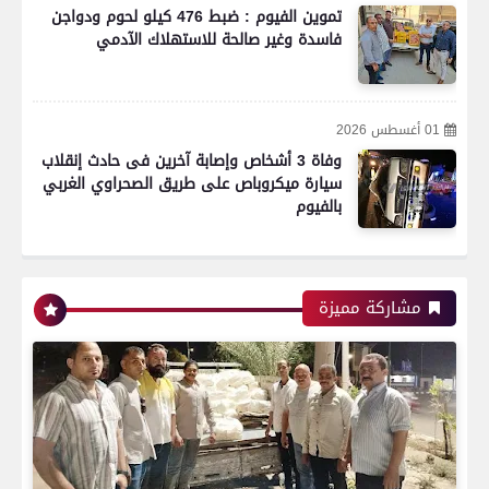
رياضة
تموين الفيوم : ضبط 476 كيلو لحوم ودواجن
فاسدة وغير صالحة للاستهلاك الآدمي
بعدسة الخبر المصري| شاهد أبرز لقطات الشوط
الأول لمباراة الزمالك واتحاد العاصمة الجزائري فى
01 أغسطس 2026
نهائي كأس الكونفدرالية الإفريقية
وفاة 3 أشخاص وإصابة آخرين فى حادث إنقلاب
سيارة ميكروباص على طريق الصحراوي الغربي
بالفيوم
رياضة
مشاركة مميزة
بعدسة الخبر المصري| شاهد أبرز لقطات مباراة زد و
بيراميدز فى نهائى كأس مصر
رياضة