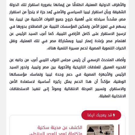
والأطراف الدولية المعنية، انطلاقًا من إيمانها بضرورة استقرار تلك الدولة
الشقيقة وبأن استقرار ليبيا السياسي والأمني يُعد جزءً لا يتجزأ من استقرار
مصر، مشدداً سيادته على أهمية خروج جميع القوات الأجنبية من ليبيا، بما
يسهم في تعزيز الأمن وتمكين المؤسسات الليبية من الاضطلاع بدورها في
ترسيخ الاستقرار على كامل الأراضي الليبية. كما أعرب السيد الرئيس عن
اهتمام مصر بإعادة إعمار ليبيا وبمشاركة مصر في تلك العملية، ونقل
الخبرات التنموية المصرية لدعم مسيرة التنمية هناك.
وأضاف المتحدث الرسمي أن رئيس مجلس النواب الليبي أعرب من جانبه عن
تقديره العميق للعلاقات التاريخية والأخوية بين مصر وليبيا، ولدور السيد
الرئيس والأجهزة المصرية في دعم وحدة ليبيا وتماسك مؤسساتها
الوطنية، مؤكداً أن هذا الدعم يمثل ركيزة أساسية لاستعادة الأمن
والاستقرار، وتسيير المرحلة الانتقالية وصولاً إلى تنفيذ الاستحقاقات
الانتخابية المقبلة.
قد يعجبك ايضا
الكشف عن مدينة سكنية
متكاملة تعود للعصر البيزنطي