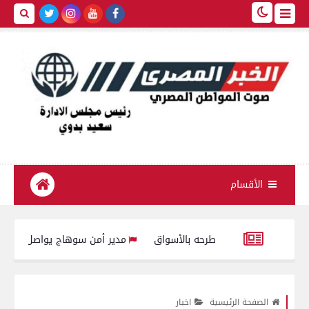
الأقسام
مدير أمن سوهاج يواصل جولاته المفاجئة
للشرائح المستحقة
تموين الفيوم : ضبط 4830 علبة سجائر مختلفة الأنواع صيني مجهولة المصدر محظور بيعها أو تداولها
الصفحة الرئيسية
اخبار