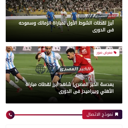
تموين الفيوم ضبط سيارة نقل محملة بـ 1750 كيلو
جبنة مجهولة المصدر وغير صالحة للاستهلاك
أبرز لقطات الشوط الأول لمباراة الزمالك وسموحه
الآدمي
فى الدورى
محافظات
معرض صور
تموين الفيوم ضبط 500 لتر لبن فاسد وغير صالح
بعدسة الخبر المصري| شاهد أبرز لقطات مباراة
للاستهلاك الآدمى قبل طرحه بالأسواق
الأهلي وبيراميدز فى الدورى
محافظات
نموذج الاتصال
رياضة