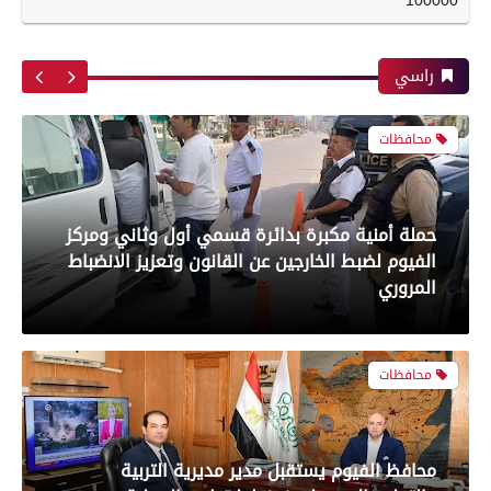
100000
إصابة مسن صدمته سيارة نقل أثناء عبور الطريق
بعدسة الخبر المصري| شاهد أبرز لقطات مباراة
في طهطا بسوهاج
الزمالك والمصري البورسعيدي فى الدوري
راسي
محافظات
رياضة
حملة أمنية مكبرة بدائرة قسمي أول وثاني ومركز
الفيوم لضبط الخارجين عن القانون وتعزيز الانضباط
لقطات مباراة الأهلي والترجي التونسي في دوري
المروري
أبطال أفريقيا
محافظات
رياضة
محافظ الفيوم يستقبل مدير مديرية التربية