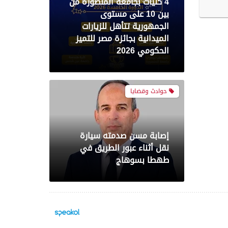
4 كليات بجامعة المنصورة من
بين 10 على مستوى
الجمهورية تتأهل للزيارات
الميدانية بجائزة مصر للتميز
الحكومي 2026
حوادث وقضايا
إصابة مسن صدمته سيارة
نقل أثناء عبور الطريق في
طهطا بسوهاج
محافظات
حملة أمنية مكبرة بدائرة