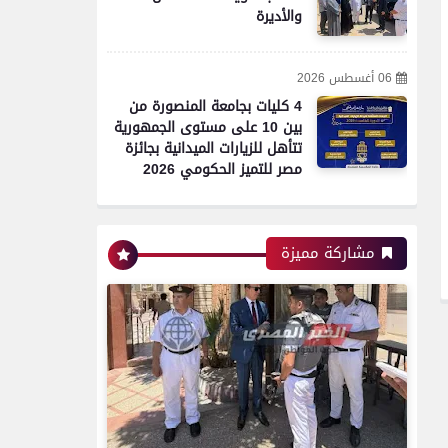
محافظات
والأديرة
06 أغسطس 2026
مدير أمن سوهاج يتفقد
4 كليات بجامعة المنصورة من
الخدمات الأمنية والارتكازات
بين 10 على مستوى الجمهورية
..ويؤكد ضرورة اليقظة التامة
تتأهل للزيارات الميدانية بجائزة
مصر للتميز الحكومي 2026
محافظات
مشاركة مميزة
تموين الفيوم ضبط سيارة نقل
محملة بـ 1750 كيلو جبنة
مجهولة المصدر وغير صالحة
للاستهلاك الآدمي
محافظات