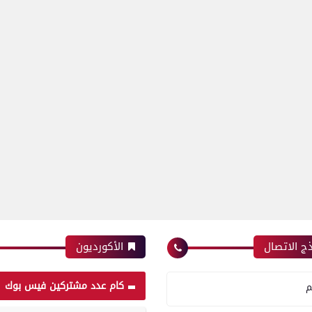
ج الاتصال
الأكورديون
كام عدد مشتركين فيس بوك
م