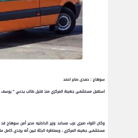
سوهاج : حمدى صابر احمد
استقبل مستشفى جهينة المركزي منذ قليل طالب يدعي ” يوسف ا ا ع ا ” سن 14 طالب مصاباً “حالة إعياء ” وتوفـي عقب وصوله
مستشفى جهينه المركزي ، وبمناظرة الجثة تبين أنه يرتدي كامل ملا