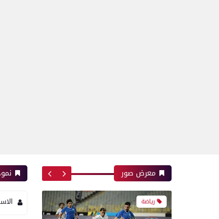
بعدسة الخبر المصري| شاهد
أبرز لقطات مباراة زد و بيراميدز
فى نهائى كأس مصر
رياضة
بعدسة الخبر المصري| شاهد
أبرز لقطات مباراة الأهلي و
إنبي فى الدورى
معرض صور
نموذ
الاس
رياضة