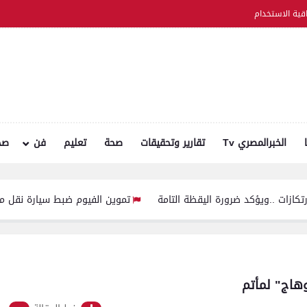
اقية الاستخدام
الخبرالمصري Tv
تقارير وتحقيقات
صحة
تعليم
فن
صح
كد ضرورة اليقظة التامة
تموين الفيوم ضبط سيارة نقل محملة بـ 1750 كيلو جبنة مجهولة المصدر وغير صالحة للاستهلاك الآدمي
هاج" لمأتم