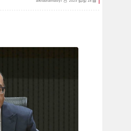
18 يونيو 2025
alkhabralmasry7