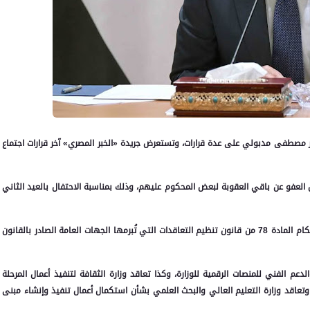
 اجتماعه الأسبوعي رقم 47 برئاسة الدكتور مصطفى مدبولي على عدة قرارات، وتستعرض جريدة «الخبر المصري» آخر قرارات اجتماع
العفو عن باقي العقوبة لبعض المحكوم عليهم، وذلك بمناسبة الاحتفال بالعيد الثاني
2. وافق مجلس الوزراء على طلبات بعض الجهات التعاقد وفقاً لأحكام المادة 78 من قانون تنظيم التعاقدات التي تُبرمها الجهات العامة الصادر بالقانون
عم الفني للمنصات الرقمية للوزارة، وكذا تعاقد وزارة الثقافة لتنفيذ أعمال المرحلة
لثة والنهائية لمشروع متحف الجزيرة والحضارة سراي النصر (9)، وتعاقد وزارة التعليم العالي والبحث العلمي بشأن استكمال أعمال تنفيذ وإنشاء مبنى