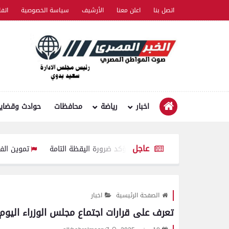
اتصل بنا
اعلن معنا
الأرشيف
سياسة الخصوصية
اتف
اخبار
رياضة
محافظات
حوادث وقضايا
عاجل
والارتكازات ..ويؤكد ضرورة اليقظة التامة
تموين الفيوم ضبط سيارة نقل محملة بـ 1750 كيلو جبنة مجهولة المص
الصفحة الرئيسية
اخبار
تعرف على قرارات اجتماع مجلس الوزراء اليوم