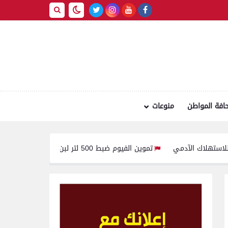
افة المواطن
منوعات
تموين الفيوم ضبط 500 لتر لبن فاسد وغير صالح للاستهلاك الآدمى قبل طرحه بالأسواق