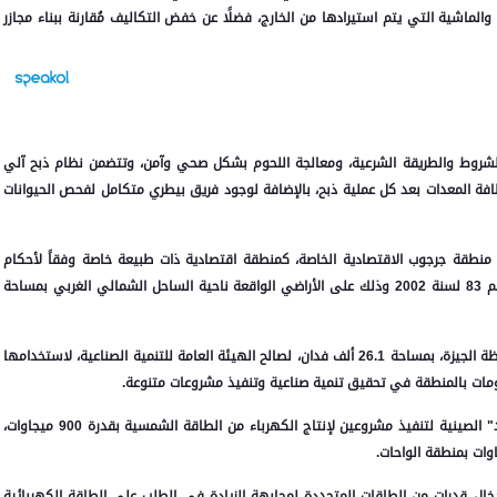
ت والماشية التي يتم استيرادها من الخارج، فضلًا عن خفض التكاليف مُقارنة ببناء مجازر
 بالشروط والطريقة الشرعية، ومعالجة اللحوم بشكل صحي وآمن، وتتضمن نظام ذبح آلي
افة المعدات بعد كل عملية ذبح، بالإضافة لوجود فريق بيطري متكامل لفحص الحيوانات
 منطقة جرجوب الاقتصادية الخاصة، كمنطقة اقتصادية ذات طبيعة خاصة وفقاً لأحكام
قانون المناطق الاقتصادية ذات الطبيعة الخاصة الصادر بالقانون رقم 83 لسنة 2002 وذلك على الأراضي الواقعة ناحية الساحل الشمالي الغربي بمساحة
7. وافق مجلس الوزراء على إعادة تخصيص قطعة أرض ناحية محافظة الجيزة، بمساحة 26.1 ألف فدان، لصالح الهيئة العامة للتنمية الصناعية، لاستخدامها
مات بالمنطقة في تحقيق تنمية صناعية وتنفيذ مشروعات متنوعة.
8. وافق مجلس الوزراء على العرض المقدم من شركة "ستيت جريد" الصينية لتنفيذ مشروعين لإنتاج الكهرباء من الطاقة الشمسية بقدرة 900 ميجاوات،
ال قدرات من الطاقات المتجددة لمجابهة الزيادة في الطلب على الطاقة الكهربائية