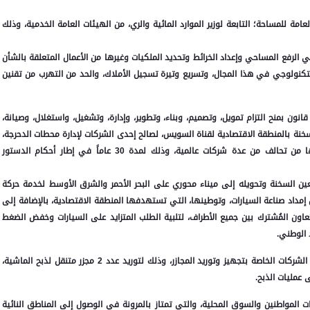
عامة للمساحة؛ التابعة لوزير الموارد المائية والري، من الهيئات العامة الخدمية، وذلك
لرفع المساحي وإعداد الخرائط وتحديد الملكيات وغيرها من الأعمال المتعلقة بالشأن
التكنولوجي في هذا المجال، وتسريع وتيرة تسجيل الأملاك، والحد من التهرب من تقنين
نون بمنح التزام تمويل، وتصميم، وبناء، وتطوير، وإدارة، وتشغيل، واستغلال، وصيانة،
سخنة بالمنطقة الاقتصادية لقناة السويس، لصالح إحدى الشركات لإدارة محطات الدحرجة،
بنظام المناطق الحرة الخاصة "تحت التأسيس"، والمُزمع تأسيسها من تحالف من عدة شركات عالمية، وذلك لمدة 30 عاماً في إطار أحكام الدستور
لعين السخنة وتحويله إلى ميناء محوري على البحر الأحمر والشرق الأوسط لخدمة حركة
مداد صناعة السيارات، وتوطينها، التي تستهدفها المنطقة الاقتصادية، بالإضافة إلى
لتعاون المُشترك بين جميع الأطراف، لتلبية الطلب المتزايد على السيارات وخفض الضغط
 الوطني.
5. وافق مجلس الوزراء على تعاقد وزارة التنمية المحلية مع إحدى الشركات الخاصة بتجهيز وتوريد المجازر، وذلك لتوريد عدد 2 مجزر متنقل لذبح الماشية،
 عمليات الذبح.
ات المواطنين والسوق المحلية، والتي تمتاز بالمرونة في الوصول إلى المناطق النائية