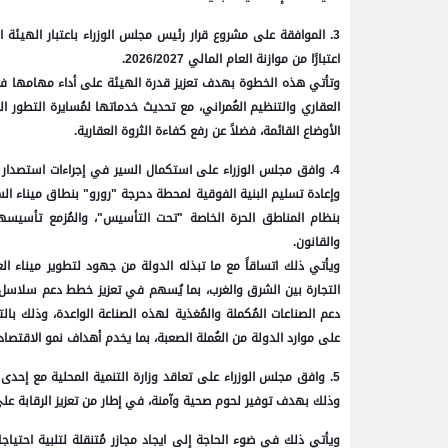
3. الموافقة على مشروع قرار رئيس مجلس الوزراء باعتبار الهيئة ال
اعتبارًا من موازنة العام المالي 2026/2027.
وتأتي هذه الخطوة بهدف تعزيز قدرة الهيئة على أداء مهامها في ا
العقاري والتنظيم العُمراني، مع تحديث خدماتها لمُسايرة التطور 
الأوضاع القائمة، فضلاً عن رفع كفاءة الثروة العقارية.
4. وافق مجلس الوزراء على استكمال السير في إجراءات استصدار قا
وإعادة تسليم البنية الفوقية لمحطة دحرجة "رورو" بنطاق ميناء ال
والقانون.
ويأتي ذلك اتساقاً مع ما تبذله الدولة من جهود لتطوير ميناء ا
التجارة بين الشرق والغرب، بما يُسهم في تعزيز خطط دعم سلاسل إ
دعم الصناعات المُكملة والمُغذية لهذه الصناعة الواعدة، وذلك با
على موارد الدولة من العُملة الصعبة، بما يخدم أهداف نمو الاقتصاد
وذلك بهدف توفير لحوم صحية وآمنة، في إطار من تعزيز الرقابة على
ويأتي ذلك في ضوء الحاجة إلى ايجاد مجازر مُتنقلة لتلبية احتياج