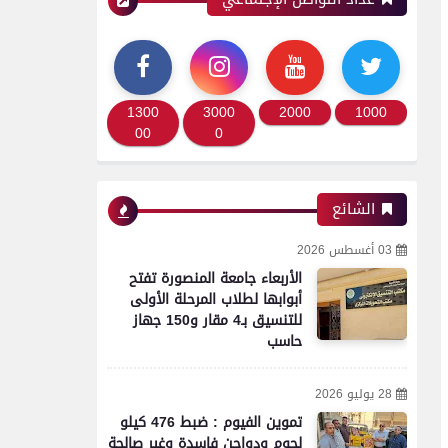
1300
3000
2000
1000
00
0
الشائع
03 أغسطس 2026
الأربعاء جامعة المنصورة تفتح
أبوابها لطلاب المرحلة الأولى
للتنسيق بـ4 مقار و150 جهاز
حاسب
28 يوليو 2026
تموين الفيوم : ضبط 476 كيلو
لحوم ودواجن فاسدة وغير صالحة