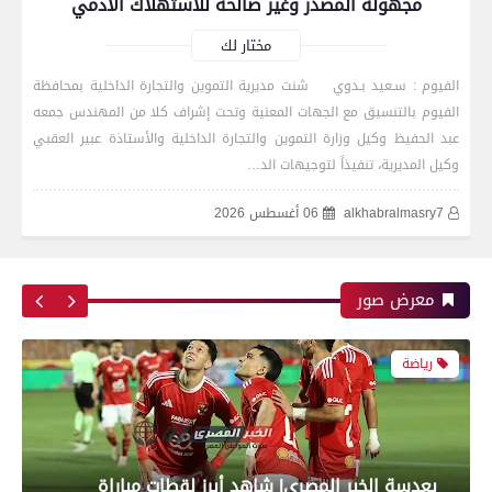
مجهولة المصدر وغير صالحة للاستهلاك الآدمي
الأول لمباراة الزمالك واتحاد العاصمة الجزائري فى
نهائي كأس الكونفدرالية الإفريقية
مختار لك
الفيوم : سـعيد بـدوي شنت مديرية التموين والتجارة الداخلية بمحافظة
الفيوم بالتنسيق مع الجهات المعنية وتحت إشراف كلا من المهندس جمعه
رياضة
عبد الحفيظ وكيل وزارة التموين والتجارة الداخلية والأستاذة عبير العقبي
وكيل المديرية، تنفيذاً لتوجيهات الد…
alkhabralmasry7
06 أغسطس 2026
بعدسة الخبر المصري| شاهد أبرز لقطات مباراة زد و
بيراميدز فى نهائى كأس مصر
معرض صور
رياضة
بعدسة الخبر المصري| شاهد أبرز لقطات مباراة