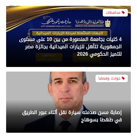
محافظات
رياضة
4 كليات بجامعة المنصورة من بين 10 على مستوى
الجمهورية تتأهل للزيارات الميدانية بجائزة مصر
بعدسة الخبر المصري| شاهد أبرز لقطات مباراة
للتميز الحكومي 2026
الأهلي و سيراميك فى الدورى
حوادث وقضايا
رياضة
إصابة مسن صدمته سيارة نقل أثناء عبور الطريق
بعدسة الخبر المصري| شاهد أبرز لقطات مباراة
في طهطا بسوهاج
الزمالك والمصري البورسعيدي فى الدوري