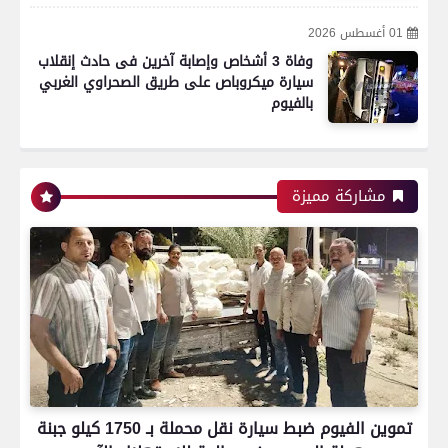
01 أغسطس 2026
وفاة 3 أشخاص وإصابة آخرين فى حادث إنقلاب
سيارة ميكروباص على طريق الصحراوي الغربي
بالفيوم
رياضة
مشاركة مميزة
اتحاد العاصمة الجزائرى بطلاً لكأس الكونفدرالية
الإفريقية للمرة الثانية في تاريخه
رياضة
تموين الفيوم ضبط سيارة نقل محملة بـ 1750 كيلو جبنة
بعدسة الخبر المصري| شاهد أبرز لقطات الشوط