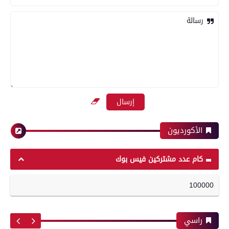
فى الدورى
رسالة
محافظات
معرض صور
تموين الفيوم ضبط 500 لتر لبن فاسد وغير صالح
بعدسة الخبر المصري| شاهد أبرز لقطات مباراة
للاستهلاك الآدمى قبل طرحه بالأسواق
الأهلي وبيراميدز فى الدورى
الأكورديون
محافظات
رياضة
كام عدد مشتركين فيس بوك
100000
بعدسة الخبر المصري| شاهد أبرز لقطات مباراة
مدير أمن سوهاج يواصل جولاته المفاجئة ويتفقد
الزمالك و شباب بلوزداد الجزائري فى كأس
الكنائس والأديرة
الكونفدرالية الإفريقية
راسي