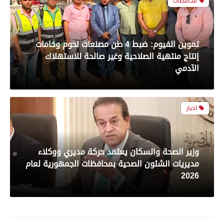
محافظات
رياضة
تموين الفيوم: ضبط 4 طن مصنعات لحوم وخامات
إنتاج منتهية الصلاحية وغير صالحة للاستهلاك
بعدسة الخبر المصري| شاهد أبرز لقطات مباراة
الآدمي
الأهلي و سيراميك فى الدورى
اخبار
رياضة
وزير الصحة والسكان يعتمد حركة مديري ووكلاء
مديريات الشئون الصحية بمحافظات الجمهورية لعام
بعدسة الخبر المصري| شاهد أبرز لقطات مباراة
2026
الزمالك والمصري البورسعيدي فى الدوري
اخبار