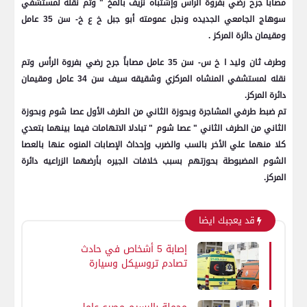
مصاباً جرح رضي بفروة الرأس وإشتباه نزيف بالمخ " وتم نقله لمستشفي
سوهاج الجامعي الجديده ونجل عمومته أبو جبل خ ع خ- سن 35 عامل
ومقيمان دائرة المركز .
وطرف ثان وليد ا خ س- سن 35 عامل مصاباً جرح رضي بفروة الرأس وتم
نقله لمستشفي المنشاه المركزي وشقيقه سيف سن 34 عامل ومقيمان
دائرة المركز.
تم ضبط طرفي المشاجرة وبحوزة الثاني من الطرف الأول عصا شوم وبحوزة
الثاني من الطرف الثاني " عصا شوم " تبادلا الاتهامات فيما بينهما بتعدي
كلا منهما علي الأخر بالسب والضرب وإحداث الإصابات المنوه عنها بالعصا
الشوم المضبوطة بحوزتهم بسبب خلافات الجيره بأرضهما الزراعيه دائرة
المركز.
قد يعجبك ايضا
إصابة 5 أشخاص في حادث
تصادم تروسيكل وسيارة
ملاكي بالفيوم