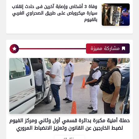
وفاة 3 أشخاص وإصابة آخرين فى حادث إنقلاب
سيارة ميكروباص على طريق الصحراوي الغربي
بالفيوم
رياضة
مشاركة مميزة
اتحاد العاصمة الجزائرى بطلاً لكأس الكونفدرالية
الإفريقية للمرة الثانية في تاريخه
رياضة
حملة أمنية مكبرة بدائرة قسمي أول وثاني ومركز الفيوم
بعدسة الخبر المصري| شاهد أبرز لقطات الشوط
لضبط الخارجين عن القانون وتعزيز الانضباط المروري
الأول لمباراة الزمالك واتحاد العاصمة الجزائري فى
نهائي كأس الكونفدرالية الإفريقية