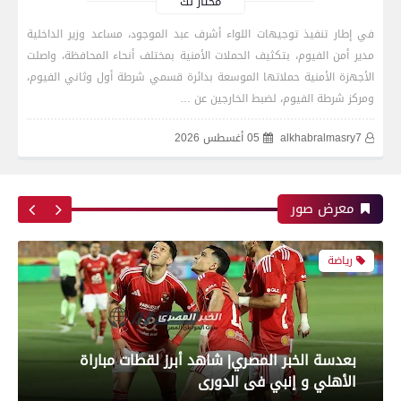
مختار لك
في إطار تنفيذ توجيهات اللواء أشرف عبد الموجود، مساعد وزير الداخلية
مدير أمن الفيوم، بتكثيف الحملات الأمنية بمختلف أنحاء المحافظة، واصلت
رياضة
الأجهزة الأمنية حملاتها الموسعة بدائرة قسمي شرطة أول وثاني الفيوم،
ومركز شرطة الفيوم، لضبط الخارجين عن …
alkhabralmasry7
05 أغسطس 2026
بعدسة الخبر المصري| شاهد أبرز لقطات مباراة زد و
بيراميدز فى نهائى كأس مصر
معرض صور
رياضة
بعدسة الخبر المصري| شاهد أبرز لقطات مباراة
الأهلي و إنبي فى الدورى