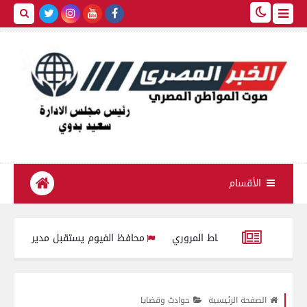
الأقسام
زيز الانضباط المروري
محافظ الفيوم يستقبل مدير مديرية التربية وال
وفاة 3 أشخاص وإصابة آخرين فى حادث إنقلاب سيارة ميكروباص على طريق الصحراوي الغربي بالفيوم
الصفحة الرئيسية
حوادث وقضايا