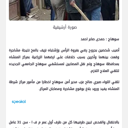
صورة أرشيفية
سوهاج : حمدى صابر احمد
أصيب شخصين بجروح رضي بفروة الرأس وإشتباه نزيف بالمخ نتيجة مشاجرة
وقعت بينهما وأخرين بسبب خلافات على ارضهما الزراغية بمركز المنشاه
بمحافظة سوهاج وتم نقل المصابين لمستشفي سوهاج الجامعي الجديده
لتلقي العلاج اللازم.
تلقي اللواء صبري صالح عزب مدير أمن سوهاج اخطارا من مأمور مركز شرطة
المنشاه يفيد ورود بلاغ بوقوع مشاجرة ومصابان المركز.
بالانتقال والفحص تبين طرفيها كل من طرف أول عمر م ف ا - سن 31 عامل