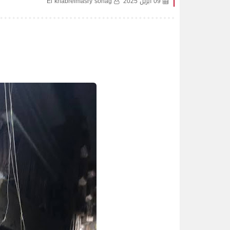
09 أبريل 2025
El khabrelmasry sohag