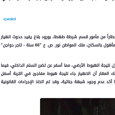
طاراً من مأمور قسم شرطة طهطا، بورود بلاغ يفيد حدوث انهيار
جزئي بمنزل مشيد من الطوب الأحمر والأسمنت، ومأهول بالسكان، ملك المواطن نور. ص. ع "66 سنة - تاجر دواجن"
 نتيجة الهبوط الأرضي، مما أسفر عن تضرر السلم الداخلي، فيما
ك العقار أن الانهيار جاء نتيجة هبوط مفاجئ في التربة أسفل
أكد عدم وجود شبهة جنائية، وقد تم اتخاذ الإجراءات القانونية