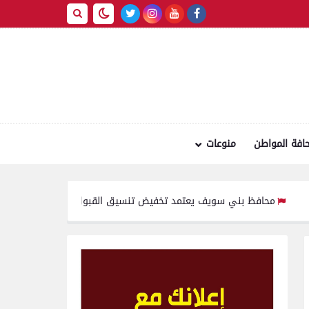
افة المواطن
منوعات
يعتمد تخفيض تنسيق القبول بالثانوي العام من 236 إلى 231 درجة .. والخدمات من 210 درجة إلى 209