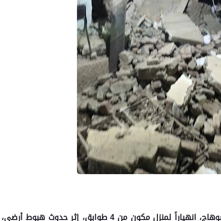
شهدت دائرة مدينة طهطا في شمال محافظة سوهاج، انهياراً لمنزل مكون من 4 طوابق، إثر حدوث هبوط أرضي،