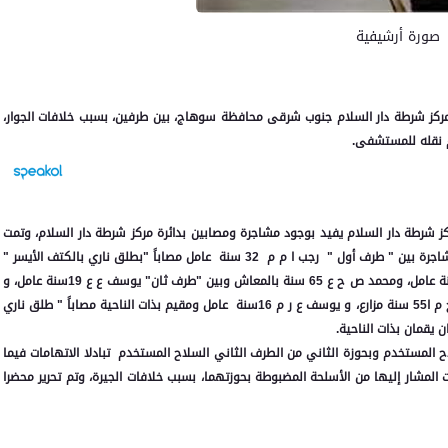
صورة أرشيفية
مركز شرطة دار السلام جنوب شرقى محافظة سوهاج، بين طرفين، بسبب خلافات الجوار،
كز شرطة دار السلام يفيد بوجود مشاجرة ومصابين بدائرة مركز شرطة دار السلام، وتمت
السيطرة عليها وضبط المتهمين.وبالإنتقال والفحص تبين بوجود مشاجرة بين " طرف أول " رجب ا م م 32 سنة عامل مصاباً "بطلق ناري بالكتف الأيسر "
وتم نقله لمستشفي سوهاج الجامعي الجديدة، و وليد ا ف 25 سنة عامل، ومحمد ص ح ع 65 سنة بالمعاش وبين "طرف ثان" يوسف ع ع 19سنة عامل، و
شقيقه عبد الرحمن 20 سنة عامل، ونجلي عمومتهما عبد الراضي ح م ا55 سنة مزارع، و يوسف ع ر م 16سنة عامل ومقيم بذات الناحية مصاباً " طلق ناري
يقمان بذات الناحية.
 المستخدم وبحوزة الثاني من الطرف الثاني السلاح المستخدم تبادلا الاتهامات فيما
 المشار إليها من الأسلحة المضبوطة بحوزتهما، بسبب خلافات الجيرة، وتم تحرير محضرا