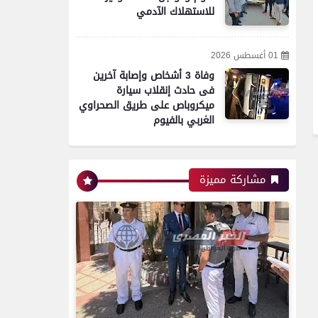
محافظات
للاستهلاك الآدمي
تموين الفيوم ضبط 500 لتر
01 أغسطس 2026
لبن فاسد وغير صالح
وفاة 3 أشخاص وإصابة آخرين
للاستهلاك الآدمى قبل طرحه
فى حادث إنقلاب سيارة
بالأسواق
ميكروباص على طريق الصحراوي
الغربي بالفيوم
محافظات
مشاركة مميزة
مدير أمن سوهاج يواصل
جولاته المفاجئة ويتفقد
الكنائس والأديرة
محافظات