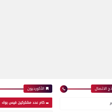
ج الاتصال
الأكورديون
كام عدد مشتركين فيس بوك
م