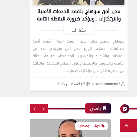
4 كليات بجامعة المنصورة من
مدير أمن سوهاج يتفقد الخدمات الأمنية
بين 10 على مستوى
والارتكازات ..ويؤكد ضرورة اليقظة التامة
الجمهورية تتأهل للزيارات
الميدانية بجائزة مصر للتميز
مختار لك
الحكومي 2026
سوهاج حمدى صابر أحمد تفقد اللواء أشرف أحمد
عبدالمالك، مساعد الوزير مدير أمن سوهاج، عدد من
المناطق والشوارع والميادين بالمحافظة، لمتابعة الحالة
حوادث وقضايا
الأمنية والمرورية والاطمئنان على انتظام الخدمات، والتأكد
من جاهزية القوات والارتكازات الأمنية…
alkhabralmasry7
07 أغسطس 2026
إصابة مسن صدمته سيارة
نقل أثناء عبور الطريق في
طهطا بسوهاج
راسي
محافظات