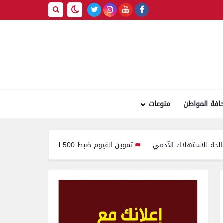
افة المواطن
منوعات
تموين الفيوم ضبط 500 لتر لبن فاسد وغير صالح للاستهلاك الآدمى قبل طرحه بالأسواق