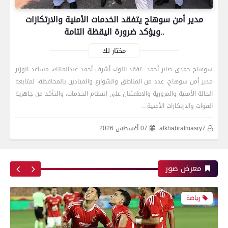
مدير أمن سوهاج يتفقد الخدمات الأمنية والارتكازات
بعدسة الخبر المصري| شاهد أبرز لقطات الشوط
..ويؤكد ضرورة اليقظة التامة
الأول لمباراة الزمالك واتحاد العاصمة الجزائري فى
نهائي كأس الكونفدرالية الإفريقية
مختار لك
سوهاج حمدى صابر أحمد تفقد اللواء أشرف أحمد عبدالمالك، مساعد الوزير
مدير أمن سوهاج، عدد من المناطق والشوارع والميادين بالمحافظة، لمتابعة
رياضة
الحالة الأمنية والمرورية والاطمئنان على انتظام الخدمات، والتأكد من جاهزية
القوات والارتكازات الأمنية…
alkhabralmasry7
07 أغسطس 2026
بعدسة الخبر المصري| شاهد أبرز لقطات مباراة زد و
بيراميدز فى نهائى كأس مصر
معرض صور
رياضة