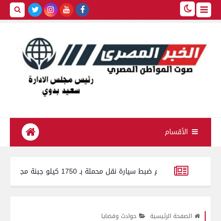
الأقسام
وين الفيوم ضبط سيارة نقل محملة بـ 1750 كيلو جبنة مجهولة المصدر وغير صالحة للاستهلاك الآدمي
رة في مستشفيات بني سويف.. استحداث 65 خدمة صحية وطبية جديدة خلال عام
الصفحة الرئيسية
حوادث وقضايا