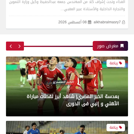
الغذاء وتحت إشراف كلا من المهندس جمعه عبدالحفيظ وكيل وزارة التموين
والتجارة الداخلية والأستاذة عبير العقبي…
alkhabralmasry7
08 أغسطس 2026
بعدسة الخبر المصري| شاهد أبرز لقطات مباراة زد و
بيراميدز فى نهائى كأس مصر
معرض صور
رياضة
بعدسة الخبر المصري| شاهد أبرز لقطات مباراة
الأهلي و إنبي فى الدورى
رياضة