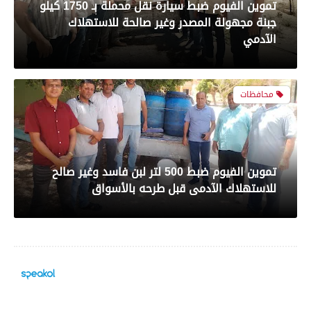
تموين الفيوم ضبط سيارة نقل محملة بـ 1750 كيلو
جبنة مجهولة المصدر وغير صالحة للاستهلاك
بعدسة الخبر المصري| شاهد أبرز لقطات مباراة
الآدمي
الأهلي و سيراميك فى الدورى
محافظات
رياضة
تموين الفيوم ضبط 500 لتر لبن فاسد وغير صالح
بعدسة الخبر المصري| شاهد أبرز لقطات مباراة
للاستهلاك الآدمى قبل طرحه بالأسواق
الزمالك والمصري البورسعيدي فى الدوري
محافظات
رياضة