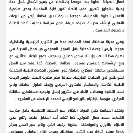
أعمال الصيانة الجارية بها موجها بالانتهاء من جميع الأعمال خلال مدة
زمنية لاتتجاوز شهرين عقب انتهاء تقرير كلية الهندسة بمدى صلاحية
الأعمال الجارية بالمدرسة، موجها بسرعة تدبير قطعة أرض من تبرعات
الأهالي لإنشاء مدرسة جديدة فيها، ضمن سياسة تخفيف أعداد الطلبة
بالفصول المدرسية .
وفي مدينة ساقلتة، تفقد المحافظ عددا من الشوارع الرئيسية والداخلية،
موجها رئيس الوحدة المحلية بنقل السوق العمومي من مدخل المدينة في
نهاية هذا الشهر، وإنشاء سوق حضاري يستوعب جميع الباعة الجائلين، مع
رفع الإشغالات وتحسين مستوى النظافة بالمدينة، كما تفقد سير العمل
بمستشفى ساقلتة المركزي، واطمأن على مستوى الخدمات الطبية المقدمة
للمواطنين في العيادات الخارجية، مطالبا مدير مديرية الصحة بتوفير الرعاية
الطبية الكاملة، والاستماع لشكاوى المرضى وإيجاد الحلول العاجلة، وتابع
نسب التنفيذ ومعدلات الأداء في مشروع إحلال وتجديد مستشفى ساقلتة
المركزي، موجها بالإلتزام بالبرنامج الزمني المحدد للإنتهاء من المشروع .
وتفقد المحافظ خلال الجولة انتظام سير العملية التعليمية داخل مدرسة
الشهيد محمد جمال الخولي، كما تفقد أحد المخابز البلدية وتابع مدى
الالتزام بالأوزان والمواصفات المقررة لرغيف الخبز، وتابع سير العمل بمركز
خدمة عملاء شركة مياه الشرب بساقلتة، ومدى التزام العاملين ومستوى