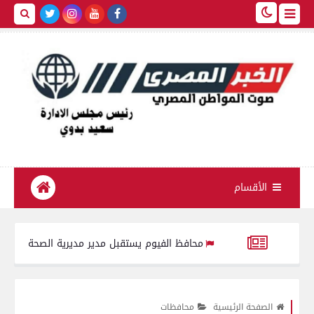
الأقسام
محافظ الفيوم يستقبل مدير مديرية الصحة الجديد ويؤكد: تحس
202
شريف خاطر يهدي درع جامعة المنصورة لرئيس مجلس الدولة وي
الصفحة الرئيسية
محافظات