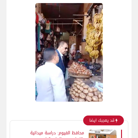
قد يعجبك ايضا
محافظ الفيوم: دراسة ميدانية