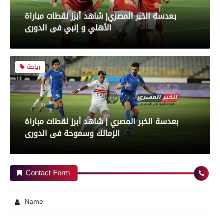
بعدسة الخبر المصري| شاهد أبرز لقطات مباراة
الأهلي و إنبي فى الدورى
رياضة
بعدسة الخبر المصري | شاهد أبرز لقطات مباراة
الزمالك وسموحة فى الدورى
محافظات
Contact Form
رياضة
Name
تموين الفيوم ضبط سيارة نقل محملة بـ 1750 كيلو
جبنة مجهولة المصدر وغير صالحة للاستهلاك