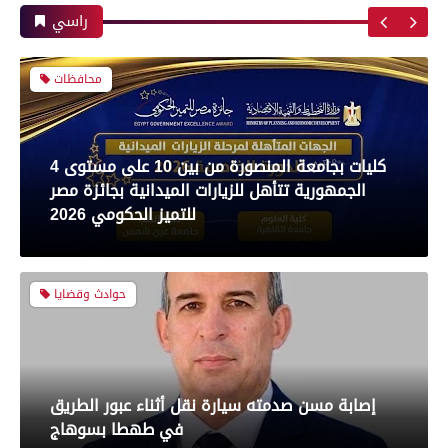
الكونفدرالية الإفريقية
راسي
محافظات
رياضة
4 كليات بجامعة المنصورة من بين 10 على مستوى
الجمهورية تتأهل للزيارات الميدانية بجائزة مصر
بعدسة الخبر المصري| شاهد أبرز لقطات مباراة
للتميز الحكومي 2026
الأهلي و سيراميك فى الدورى
حوادث وقضايا
رياضة
إصابة مسن صدمته سيارة نقل أثناء عبور الطريق
بعدسة الخبر المصري| شاهد أبرز لقطات مباراة
في طهطا بسوهاج