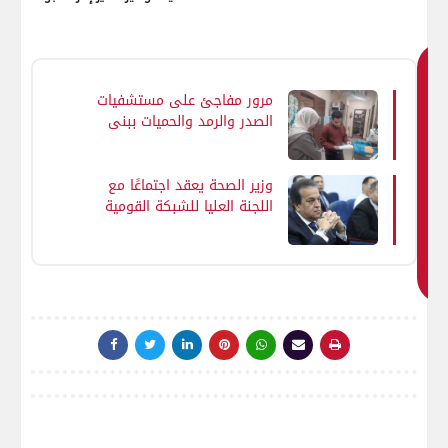
ق
مرور مفاجئ على مستشفيات
د
الصدر والرمد والحميات ببني
ي
سويف لتعزيز الانضباط ورفع
ع
كفاءة
جب
وزير الصحة يعقد اجتماعًا مع
اللجنة العليا للشبكة القومية
ك
للسكتة الدماغية على هامش
اي
افتتاح وحدة بمستشفى
ض
العاصمة الجديدة
ا