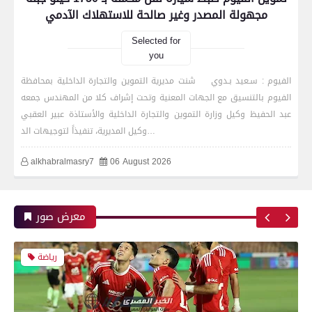
مجهولة المصدر وغير صالحة للاستهلاك الآدمي
بعدسة الخبر المصري| شاهد أبرز لقطات الشوط
الأول لمباراة الزمالك واتحاد العاصمة الجزائري فى
Selected for
نهائي كأس الكونفدرالية الإفريقية
you
الفيوم : سـعيد بـدوي شنت مديرية التموين والتجارة الداخلية بمحافظة
الفيوم بالتنسيق مع الجهات المعنية وتحت إشراف كلا من المهندس جمعه
رياضة
عبد الحفيظ وكيل وزارة التموين والتجارة الداخلية والأستاذة عبير العقبي
وكيل المديرية، تنفيذاً لتوجيهات الد…
alkhabralmasry7
06 August 2026
بعدسة الخبر المصري| شاهد أبرز لقطات مباراة زد و
بيراميدز فى نهائى كأس مصر
معرض صور
رياضة