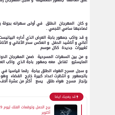
على أنغامها جمهور التعشيقة و سجل المهرجان رقما
و كان المهرجان انطلق في أولى سهرانه بجولة روح
لصاحبها سامي اللجمي .
و قد واكب جمهور باجة العرض الذي أداره البياني
أغاني و أناشيد الحفل و انعكس سحر الأغاني و الأن
تغييرات جديدة ككل موسم
و من بين السهرات المسرحية ضمن المهرجان الدول
المايسترو تفاعل معه جمهور باجة الذي واكب الع
و سجل مسرح الهواء الطلق بباجة رقما قياسيا في
بالجمهور و انتظرت اعداد كبيرة خارج الفضاء وهو
بإنجاز مسرح هواء طلق يسع أكثر من عشرة آلاف م
قد يعجبك ايضا
برج الحمل وتوقعات الفلك ليوم 9
أكتوبر