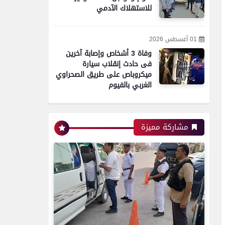
للاستهلاك الآدمي
اخبار
01 أغسطس 2026
نقابة الصحفيين تستنكر سلوك
وفاة 3 أشخاص وإصابة آخرين
فتاة واقعة الأوبر.. ليست
فى حادث إنقلاب سيارة
صحفية وغير مقيدة بجداول
ميكروباص على طريق الصحراوي
النقابة
الغربي بالفيوم
محافظات
مشاركة مميزة
تموين الفيوم: ضبط 4 طن
مصنعات لحوم وخامات إنتاج
منتهية الصلاحية وغير صالحة
للاستهلاك الآدمي