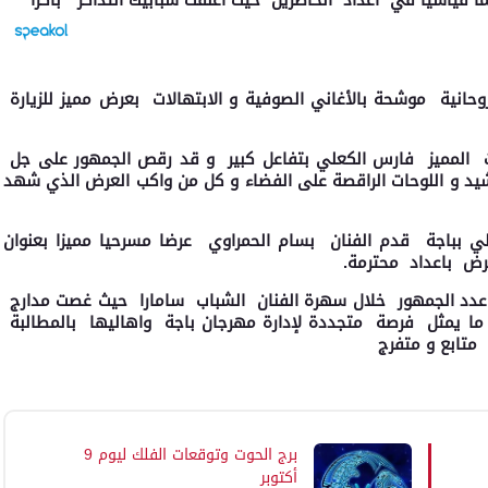
 قياسيا في أعداد الحاضرين حيث اغلقت شبابيك التذاكر باكرا
انية موشحة بالأغاني الصوفية و الابتهالات بعرض مميز للزيارة
ست المميز فارس الكعلي بتفاعل كبير و قد رقص الجمهور على جل
اشيد و اللوحات الراقصة على الفضاء و كل من واكب العرض الذي شهد
ي بباجة قدم الفنان بسام الحمراوي عرضا مسرحيا مميزا بعنوان
رض باعداد محترمة.
 عدد الجمهور خلال سهرة الفنان الشباب سامارا حيث غصت مدارج
 ما يمثل فرصة متجددة لإدارة مهرجان باجة واهاليها بالمطالبة
تابع و متفرج
برج الحوت وتوقعات الفلك ليوم 9
أكتوبر