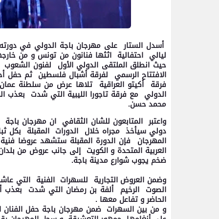
أسدل الستار على مهرجان باجة الدولي في دورته ا
ليالي احتفالية اثثها فنانون من تونس و من خارج
حيث انطلق الملتقى الدولي الأول لفنون الشعوب 
الافتتاح الرسمي لفرقة أشبال فلسطين ثم حفل أحيت
فرقة أكيتو العراقية تلاها عرض من سلطنة عمان
الدولي مع فرقة تاجورا الليبية التي شدت بعذب الم
محمد حسن.
واعتبر المتابعون للشان الثقافي ان مهرجان باجة
دولي سيأخذ مجراه خلال الدورات المقبلة بكل ثبا
المهرجان فإن الدورة المقبلة ستشهد عروضا فنية م
العربية المتحدة و الكويت إلى جانب عروض من بلد
ضخم يجوب شوارع مدينة باجة.
وضمن العروض التجارية للسهرات الفنية التي عاشها
الصوت الرخيم ألفة بن رمضان التي شدت بعذب أغان
الحاضر و تفاعل معها .
و من بين السهرات ضمن مهرجان باجة حفل الفنان