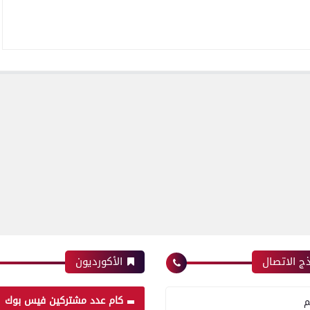
ج الاتصال
الأكورديون
كام عدد مشتركين فيس بوك
م