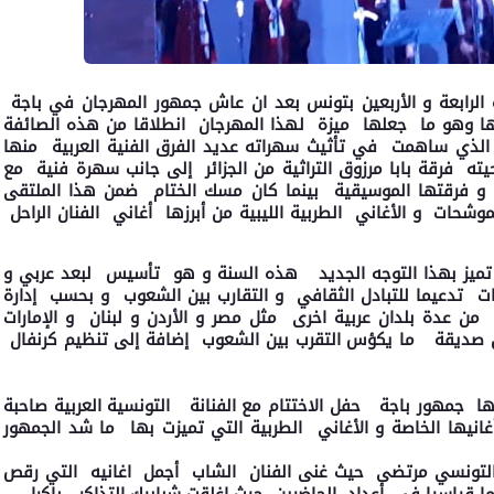
لرابعة و الأربعين بتونس بعد ان عاش جمهور المهرجان في باجة
ها وهو ما جعلها ميزة لهذا المهرجان انطلاقا من هذه الصائفة
الذي ساهمت في تأثيث سهراته عديد الفرق الفنية العربية منها
ه فرقة بابا مرزوق التراثية من الجزائر إلى جانب سهرة فنية مع
 و فرقتها الموسيقية بينما كان مسك الختام ضمن هذا الملتقى
وشحات و الأغاني الطربية الليبية من أبرزها أغاني الفنان الراحل
 تميز بهذا التوجه الجديد هذه السنة و هو تأسيس لبعد عربي و
ت تدعيما للتبادل الثقافي و التقارب بين الشعوب و بحسب إدارة
ن عدة بلدان عربية اخرى مثل مصر و الأردن و لبنان و الإمارات
ان صديقة ما يكؤس التقرب بين الشعوب إضافة إلى تنظيم كرنفال
 جمهور باجة حفل الاختتام مع الفنانة التونسية العربية صاحبة
يها الخاصة و الأغاني الطربية التي تميزت بها ما شد الجمهور
 التونسي مرتضى حيث غنى الفنان الشاب أجمل اغانيه التي رقص