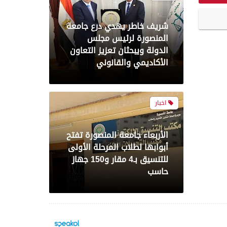
الأربعاء جامعة المنصورة تفتح
أبوابها لطلاب المرحلة الأولى
للتنسيق بـ4 مقار و150 جهاز
حاسب
صحة
طفرة في مستشفيات بني
سويف.. استحداث 65 خدمة
صحية وطبية جديدة خلال عام
اخبار