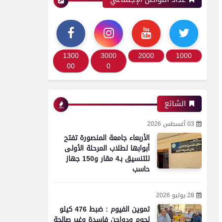
محافظات
حملة أمنية مكبرة بدائرة
قسمي أول وثاني ومركز
1300
3000
2000
1000
الفيوم لضبط الخارجين عن
00
0
القانون وتعزيز الانضباط
المروري
الشائع
03 أغسطس 2026
محافظات
الأربعاء جامعة المنصورة تفتح
أبوابها لطلاب المرحلة الأولى
محافظ الفيوم يستقبل مدير
للتنسيق بـ4 مقار و150 جهاز
حاسب
مديرية التربية والتعليم الجديد
لبحث خطط تطوير العملية
التعليمية بالمحافظة
28 يوليو 2026
تموين الفيوم : ضبط 476 كيلو
لحوم ودواجن فاسدة وغير صالحة