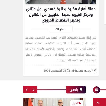
اخبار
حملة أمنية مكبرة بدائرة قسمي أول وثاني
ومركز الفيوم لضبط الخارجين عن القانون
وزير الصحة والسكان يعتمد
وتعزيز الانضباط المروري
حركة مديري ووكلاء مديريات
الشئون الصحية بمحافظات
مختار لك
الجمهورية لعام 2026
في إطار تنفيذ توجيهات اللواء أشرف عبد الموجود، مساعد
وزير الداخلية مدير أمن الفيوم، بتكثيف الحملات الأمنية
بمختلف أنحاء المحافظة، واصلت الأجهزة الأمنية حملاتها
اخبار
الموسعة بدائرة قسمي شرطة أول وثاني الفيوم، ومركز
شرطة الفيوم، لضبط الخارجين عن …
شريف خاطر يهدي درع جامعة
alkhabralmasry7
05 أغسطس 2026
المنصورة لرئيس مجلس
الدولة ويبحثان تعزيز التعاون
الأكاديمي والقانوني
راسي
اخبار