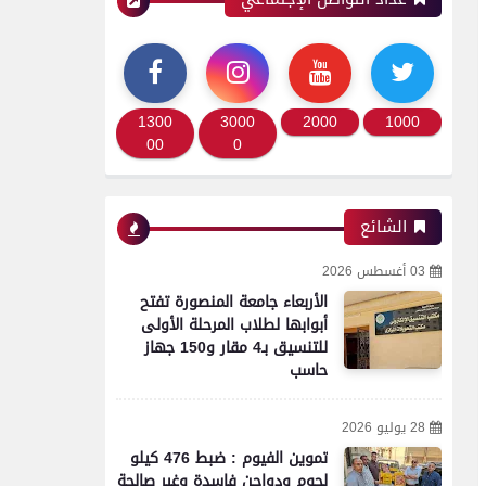
1300
3000
2000
1000
00
0
الشائع
03 أغسطس 2026
محافظات
الأربعاء جامعة المنصورة تفتح
حملة أمنية مكبرة بدائرة
أبوابها لطلاب المرحلة الأولى
قسمي أول وثاني ومركز
للتنسيق بـ4 مقار و150 جهاز
حاسب
الفيوم لضبط الخارجين عن
القانون وتعزيز الانضباط
المروري
28 يوليو 2026
تموين الفيوم : ضبط 476 كيلو
لحوم ودواجن فاسدة وغير صالحة