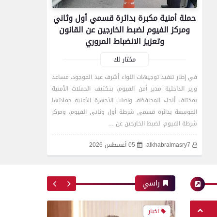
محافظات
حملة أمنية مكبرة بدائرة قسمي أول وثاني
ومركز الفيوم لضبط الخارجين عن القانون
تموين الفيوم: ضبط 4 طن
وتعزيز الانضباط المروري
مصنعات لحوم وخامات إنتاج
منتهية الصلاحية وغير صالحة
مختار لك
للاستهلاك الآدمي
في إطار تنفيذ توجيهات اللواء أشرف عبد الموجود، مساعد
وزير الداخلية مدير أمن الفيوم، بتكثيف الحملات الأمنية
بمختلف أنحاء المحافظة، واصلت الأجهزة الأمنية حملاتها
اخبار
الموسعة بدائرة قسمي شرطة أول وثاني الفيوم، ومركز
شرطة الفيوم، لضبط الخارجين عن …
وزير الصحة والسكان يعتمد
alkhabralmasry7
05 أغسطس 2026
حركة مديري ووكلاء مديريات
الشئون الصحية بمحافظات
الجمهورية لعام 2026
راسي
اخبار