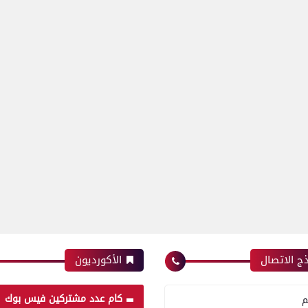
ج الاتصال
الأكورديون
كام عدد مشتركين فيس بوك
م