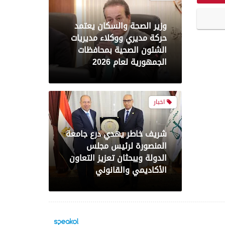
شريف خاطر يهدي درع جامعة
المنصورة لرئيس مجلس
الدولة ويبحثان تعزيز التعاون
الأكاديمي والقانوني
اخبار
الأربعاء جامعة المنصورة تفتح
أبوابها لطلاب المرحلة الأولى
للتنسيق بـ4 مقار و150 جهاز
حاسب
صحة