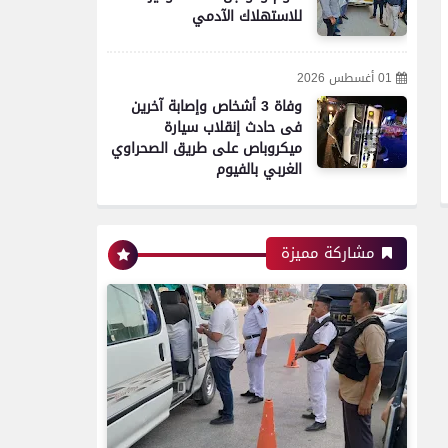
للاستهلاك الآدمي
محافظات
01 أغسطس 2026
محافظ الفيوم يستقبل مدير
وفاة 3 أشخاص وإصابة آخرين
مديرية التربية والتعليم الجديد
فى حادث إنقلاب سيارة
لبحث خطط تطوير العملية
ميكروباص على طريق الصحراوي
التعليمية بالمحافظة
الغربي بالفيوم
اخبار
مشاركة مميزة
نقابة الصحفيين تستنكر سلوك
فتاة واقعة الأوبر.. ليست
صحفية وغير مقيدة بجداول
النقابة