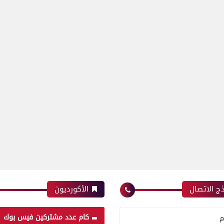
ج الاتصال
الأكورديون
كام عدد مشتركين فيس بوك
م