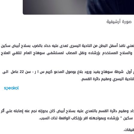
صورة أرشيفية
 أول سوهاج بجرح طعني نافذ أسفل البطن من الناحية اليسرى تعدى عليه حداد بالضرب بسلاح أبيض سكين
 والسلاح المستخدم بإرشاده ونقل المصاب لمستشفى سوهاج العام لتلقي العلاج
تلقى اللواء محمد شرباش مدير أمن سوهاج خطارا من مأمور قسم أول شرطة سوهاج يفيد ورود بلاغ بوصول المدعو كريم س ا ر - سن 22 عامل الى
احية اليسري ومقيم دائرة القسم.
نتقال وسؤال المصاب إتهم المدعو محمد ش ع ك- سن 22 حداد ومقيم دائرة القسم بالتعدي عليه بسلاح أبيض كان بحوزته نجم عنه إصابته علي أثر
سكين " بإرشاده وبمواجهته اقر بإرتكاب الواقعة لذات السبب.
قيقات.