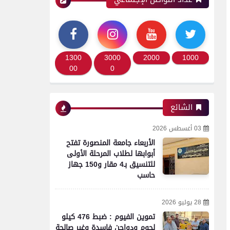
1300
3000
2000
1000
00
0
الشائع
03 أغسطس 2026
الأربعاء جامعة المنصورة تفتح
أبوابها لطلاب المرحلة الأولى
للتنسيق بـ4 مقار و150 جهاز
حاسب
28 يوليو 2026
تموين الفيوم : ضبط 476 كيلو
لحوم ودواجن فاسدة وغير صالحة