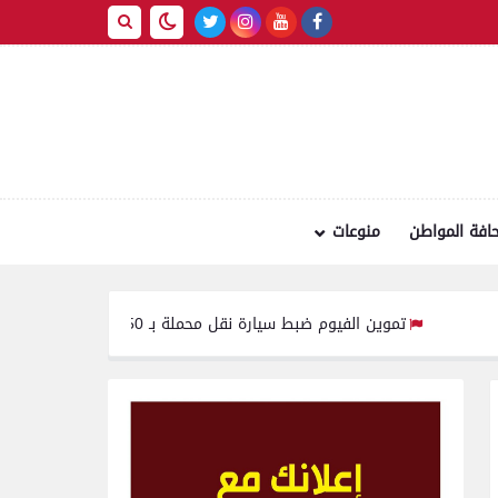
افة المواطن
منوعات
تموين الفيوم ضبط سيارة نقل محملة بـ 1750 كيلو جبنة مجهولة المصدر وغير صالحة للاستهلاك الآدمي