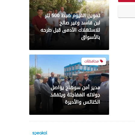
تموين الفيوم ضبط 500 لتر
لبن فاسد وغير صالح
للاستهلاك الآدمى قبل طرحه
بالأسواق
محافظات
مدير أمن سوهاج يواصل
جولاته المفاجئة ويتفقد
الكنائس والأديرة
محافظات