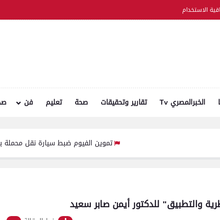
اقية الاستخدام
الخبرالمصري Tv
تقارير وتحقيقات
صحة
تعليم
فن
صح
تموين الفيوم ضبط سيارة نقل محملة بـ 1750 كيلو جبنة مجهولة المصدر وغير صالحة للاستهلاك الآدمي
ية والتطبيق" للدكتور أيمن صابر سعيد