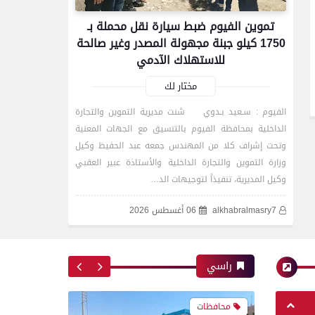
محافظات
تموين الفيوم ضبط سيارة نقل محملة بـ
1750 كيلو جبنة مجهولة المصدر وغير صالحة
تموين الفيوم ضبط سيارة نقل
للاستهلاك الآدمي
محملة بـ 1750 كيلو جبنة
مجهولة المصدر وغير صالحة
مختار لك
للاستهلاك الآدمي
الفيوم : سـعيد بـدوي شنت مديرية التموين والتجارة
الداخلية بمحافظة الفيوم بالتنسيق مع الجهات المعنية
وتحت إشراف كلا من المهندس جمعه عبد الحفيظ وكيل
محافظات
وزارة التموين والتجارة الداخلية والأستاذة عبير العقبي
وكيل المديرية، تنفيذاً لتوجيهات الد…
تموين الفيوم ضبط 500 لتر
alkhabralmasry7
06 أغسطس 2026
لبن فاسد وغير صالح
للاستهلاك الآدمى قبل طرحه
بالأسواق
راسي
محافظات