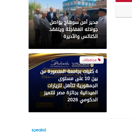
مدير أمن سوهاج يواصل
جولاته المفاجئة ويتفقد
الكنائس والأديرة
محافظات
4 كليات بجامعة المنصورة من
بين 10 على مستوى
الجمهورية تتأهل للزيارات
الميدانية بجائزة مصر للتميز
الحكومي 2026
حوادث وقضايا