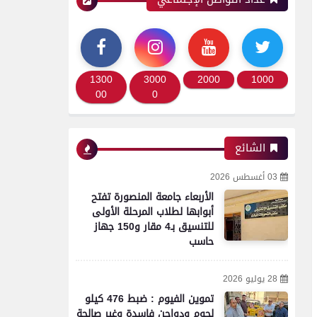
1300
3000
2000
1000
00
0
الشائع
03 أغسطس 2026
الأربعاء جامعة المنصورة تفتح
أبوابها لطلاب المرحلة الأولى
للتنسيق بـ4 مقار و150 جهاز
حاسب
28 يوليو 2026
تموين الفيوم : ضبط 476 كيلو
لحوم ودواجن فاسدة وغير صالحة