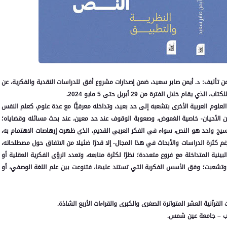
 تأليف: د. أيمن صابر سعيد، ضمن إصدارات مشروع أفق للدراسات النقدية والفكرية، عن
لال الفترة من 29 أبريل حتى 5 مايو 2024.
علوم العربية الأخرى بتشعبه إلى حد بعيد، وتداخله معرفيًّا مع عدة علوم، كعلم النفس
ن الأحيان- خاصية الغموض، وصعوبة الوقوف عند حد معين، عند بحث مسائله وقضاياه؛
سيج واحد هو النص، سواء في الفكر العربي القديم، الذي ظهرت إرهاصات الاهتمام به،
رغم كثرة الدراسات والأبحاث في هذا المجال- إلا قدرًا ضئيلا من الاتفاق حول مصطلحاته،
بينية المتداخلة مع فروع متعددة؛ نظرًا لكثرة منابعه، وتعدد الرؤى الفكرية العقلية أو
ة وتشعبت؛ وفق الأسس الفكرية التي تستند عليها، فتنوعت بين علم اللغة الوصفي، أو
قرآنية العشر المتواترة الصغرى والكبرى والقراءات الأربع الشاذة.
داب – جامعة عين شمس.