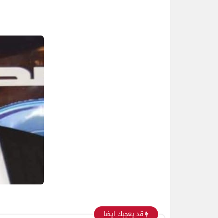
قد يعجبك ايضا