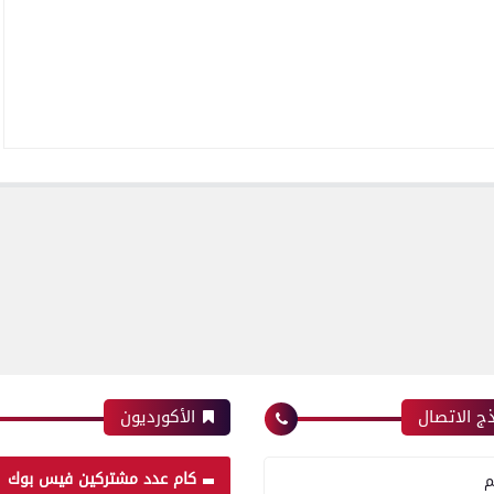
ج الاتصال
الأكورديون
كام عدد مشتركين فيس بوك
م