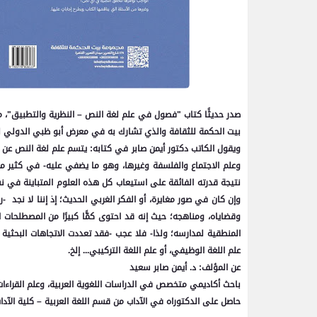
صدر حديثًا كتاب "فصول في علم لغة النص – النظرية والتطبيق"، من
بيت الحكمة للثقافة والذي تشارك به في معرض أبو ظبي الدولي للكتاب، الذي يقام خ
ويقول الكاتب دكتور أيمن صابر في كتابه: يتسم علم لغة النص عن ال
وعلم الاجتماع والفلسفة وغيرها، وهو ما يضفي عليه- في كثير م
نتيجة قدرته الفائقة على استيعاب كل هذه العلوم المتباينة في ن
وإن كان في صور مغايرة، أو الفكر الغربي الحديث؛ إذ إننا لا نجد -
وقضاياه، ومناهجه؛ حيث إنه قد احتوى كمًّا كبيرًا من المصطلحات ال
المنطقية لمدارسه؛ ولذا- فلا عجب -فقد تعددت الاتجاهات البحثي
علم اللغة الوظيفي، أو علم اللغة التركيبي... إلخ.
عن المؤلف: د. أيمن صابر سعيد
باحث أكاديمي متخصص في الدراسات اللغوية العربية، وعلم القراءات ال
حاصل على الدكتوراه في الآداب من قسم اللغة العربية – كلية الآ