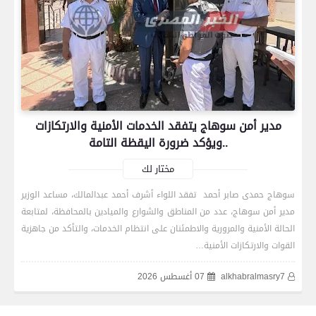
مدير أمن سوهاج يتفقد الخدمات الأمنية والارتكازات
..ويؤكد ضرورة اليقظة التامة
مختار لك
سوهاج حمدى صابر أحمد تفقد اللواء أشرف أحمد عبدالمالك، مساعد الوزير
مدير أمن سوهاج، عدد من المناطق والشوارع والميادين بالمحافظة، لمتابعة
رياضة
الحالة الأمنية والمرورية والاطمئنان على انتظام الخدمات، والتأكد من جاهزية
القوات والارتكازات الأمنية…
alkhabralmasry7
07 أغسطس 2026
اتحاد العاصمة الجزائرى بطلاً لكأس الكونفدرالية