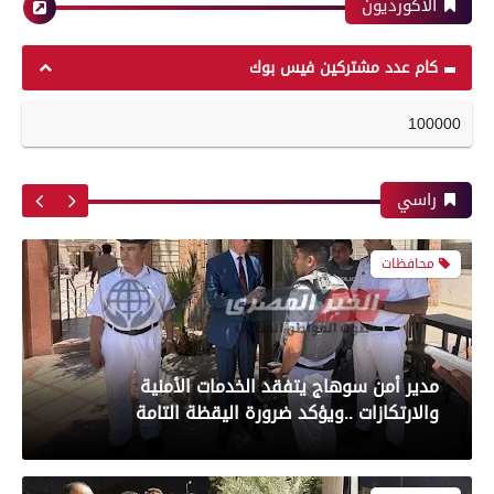
الأكورديون
محافظات
رياضة
كام عدد مشتركين فيس بوك
100000
مدير أمن سوهاج يتفقد الخدمات الأمنية
أبرز لقطات الشوط الأول لمباراة الزمالك وسموحه
والارتكازات ..ويؤكد ضرورة اليقظة التامة
فى الدورى
راسي
محافظات
معرض صور
تموين الفيوم ضبط سيارة نقل محملة بـ 1750 كيلو
جبنة مجهولة المصدر وغير صالحة للاستهلاك
بعدسة الخبر المصري| شاهد أبرز لقطات مباراة
الآدمي
الأهلي وبيراميدز فى الدورى