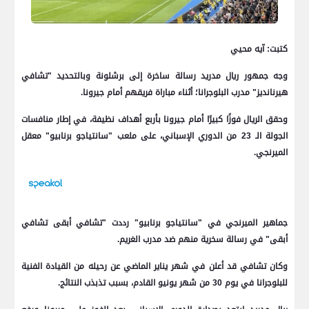
كتبت: آيه محيي
وجه جمهور ريال مدريد رسالة ساخرة إلى برشلونة وبالتحديد "تشافي
هيرنانديز" مدرب البلوجرانا؛ أثناء مباراة فريقهم أمام جيرونا.
وحقق الريال فوزًا كبيرًا أمام جيرونا بأربع أهداف نظيفة، في إطار منافسات
الجولة الـ 23 من الدوري الإسباني، على ملعب "سانتياجو برنابيو" معقل
الميرنجي.
جماهير الميرنجي في "سانتياجو برنابيو" رددت "تشافي أبقى تشافي
أبقى" في رسالة سخرية منهم ضد مدرب الغريم.
وكان تشافي قد أعلن في شهر يناير الماضي عن رحيله من القيادة الفنية
للبلوجرانا في يوم 30 من شهر يونيو القادم، بسبب تذبذب النتائج.