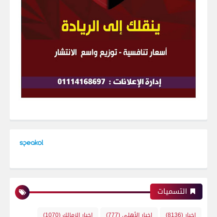
التسميات
اخبار
(8136)
اخبار الأهلي
(777)
اخبار الزمالك
(1070)