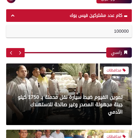
محافظات
رياضة
كام عدد مشتركين فيس بوك
تموين الفيوم ضبط سيارة نقل محملة بـ 1750 كيلو
100000
جبنة مجهولة المصدر وغير صالحة للاستهلاك
أبرز لقطات الشوط الأول لمباراة الزمالك وسموحه
الآدمي
فى الدورى
راسي
محافظات
معرض صور
تموين الفيوم ضبط 500 لتر لبن فاسد وغير صالح
بعدسة الخبر المصري| شاهد أبرز لقطات مباراة
للاستهلاك الآدمى قبل طرحه بالأسواق
الأهلي وبيراميدز فى الدورى
محافظات