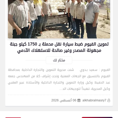
تموين الفيوم ضبط سيارة نقل محملة بـ 1750 كيلو جبنة
مجهولة المصدر وغير صالحة للاستهلاك الآدمي
مختار لك
الفيوم : سـعيد بـدوي شنت مديرية التموين والتجارة الداخلية بمحافظة
الفيوم بالتنسيق مع الجهات المعنية وتحت إشراف كلا من المهندس جمعه
رياضة
عبد الحفيظ وكيل وزارة التموين والتجارة الداخلية والأستاذة عبير العقبي
وكيل المديرية، تنفيذاً لتوجيهات الد…
alkhabralmasry7
06 أغسطس 2026
اتحاد العاصمة الجزائرى بطلاً لكأس الكونفدرالية
الإفريقية للمرة الثانية في تاريخه