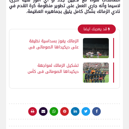
التعاقدات سواء مع لاعبين جدد أو أي أمور فنية أخرى،
لاسيما وأنه جاري
العمل ع
لى تطوير منظومة كرة القدم في
نادي الزمالك بشكل كامل يليق بجماهيره العظيمة.
قد يعجبك ايضا
الزمالك يفوز بسداسية نظيفة
على ديكيداها الصومالي فى
كأس الكونفدرالية الإفريقية
تشكيل الزمالك لمواجهة
ديكيداها الصومالي فى كأس
الكونفدرالية الأفريقية