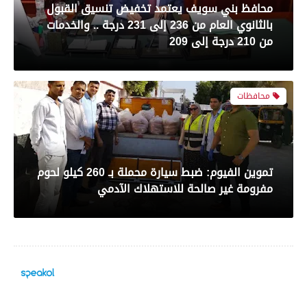
تموين الفيوم: ضبط سيارة محملة بـ 260 كيلو لحوم
بعدسة الخبر المصري| شاهد أبرز لقطات مباراة
مفرومة غير صالحة للاستهلاك الآدمي
الأهلي وبيراميدز فى الدورى
محافظات
رياضة
بعدسة الخبر المصري| شاهد أبرز لقطات مباراة
محافظ الفيوم يستقبل مدير مديرية الصحة الجديد
الزمالك و شباب بلوزداد الجزائري فى كأس
ويؤكد: تحسين جودة الخدمات الطبية أولوية
الكونفدرالية الإفريقية
محافظات
رياضة