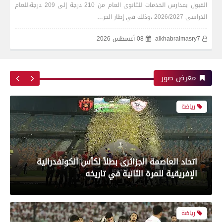
رياضة
القبول بمدارس الخدمات للثانوى العام من 210 درجة إلى 209 درجة،للعام
الدراسي 2026/2027 ،وذلك في إطار الحر…
alkhabralmasry7
08 أغسطس 2026
اتحاد العاصمة الجزائرى بطلاً لكأس الكونفدرالية
الإفريقية للمرة الثانية في تاريخه
معرض صور
رياضة
بعدسة الخبر المصري| شاهد أبرز لقطات الشوط
الأول لمباراة الزمالك واتحاد العاصمة الجزائري فى
نهائي كأس الكونفدرالية الإفريقية
رياضة