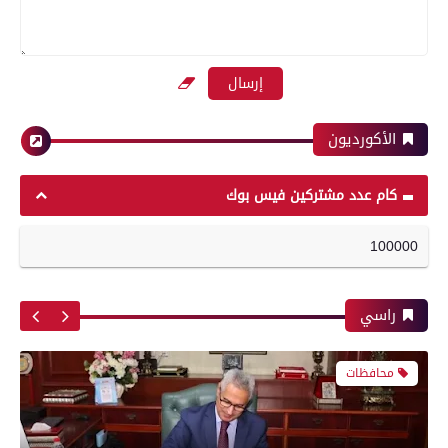
بعدسة الخبر المصري | شاهد أبرز لقطات مباراة
الزمالك وسموحة فى الدورى
الأكورديون
محافظات
رياضة
كام عدد مشتركين فيس بوك
محافظ بني سويف يعتمد تخفيض تنسيق القبول
100000
بالثانوي العام من 236 إلى 231 درجة .. والخدمات
أبرز لقطات الشوط الأول لمباراة الزمالك وسموحه
من 210 درجة إلى 209
فى الدورى
راسي
محافظات
معرض صور