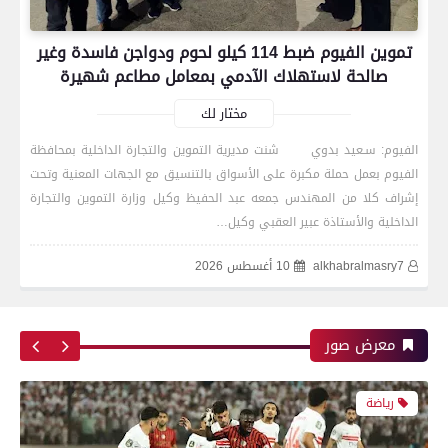
تموين الفيوم ضبط 114 كيلو لحوم ودواجن فاسدة وغير
صالحة لاستهلاك الآدمي بمعامل مطاعم شهيرة
مختار لك
الفيوم: سـعيد بدوي شنت مديرية التموين والتجارة الداخلية بمحافظة
الفيوم بعمل حملة مكبرة على الأسواق بالتنسيق مع الجهات المعنية وتحت
رياضة
إشراف كلا من المهندس جمعه عبد الحفيظ وكيل وزارة التموين والتجارة
الداخلية والأستاذة عبير العقبي وكيل…
alkhabralmasry7
10 أغسطس 2026
اتحاد العاصمة الجزائرى بطلاً لكأس الكونفدرالية
الإفريقية للمرة الثانية في تاريخه
معرض صور
رياضة