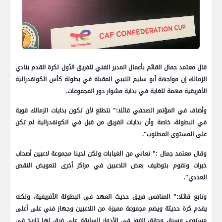
قال معتمد جمال القائم بأعمال المدير الفني للفريق الأول لكرة القدم بنادي
الزمالك إن مواجهة أبو سليم الليبي المقبلة في بطولة كأس الكونفدرالية
الأفريقية مهمة للغاية في بداية مشوار دور المجموعات.
وأضاف في المؤتمر الصحفي قائلا:" نتطلع لأن تكون بدايات الزمالك قوية
في البطولة، خاصة وأن بدايات الفريق من قبل في الكونفدرالية لم تكن
على المستوى المطلوب".
وقال معتمد جمال :" نعاني من الغيابات ولكن لدينا مجموعة لاعبين أصحاب
خبرات ونقوم بتوظيف بعض اللاعبين في مراكز أخرى لتعويض النقص
العددي".
وتابع قائلا:" المنافس فريق حديث العهد في البطولة الأفريقية، ولكنه
يقدم كرة حديثة ويضم مجموعة مميزة من اللاعبين وجهاز فني على أعلى
مستوى، وسبق وحقق الفوز في الأدوار السابقة على فرق لها تاريخ في