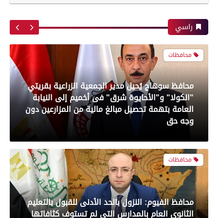
وغير صالحة لاستهلاك الآدمي بمعامل مطاعم
أبرز لقطات الشوط الأول لمباراة الزمالك وسموحه
شهيرة
فى الدورى
راسي
محافظات
معرض صور
محافظ سوهاج يُحيل مدير الجمعية الزراعية بقريتي
"الكولا" و"الأحايوة شرق" فى أخميم إلى النيابة
العامة بتهمة تحصيل مبالغ مالية من المزارعين دون
بعدسة الخبر المصري| شاهد أبرز لقطات مباراة
وجه حق
الأهلي وبيراميدز فى الدورى
محافظات
رياضة
محافظ الفيوم: النزول بالحد الأدنى للقبول بالتعليم
بعدسة الخبر المصري| شاهد أبرز لقطات مباراة
الثانوي العام بالمدارس التي لم تستوف كثافاتها