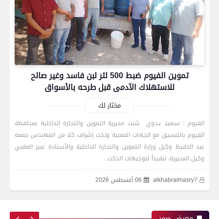
تموين الفيوم ضبط 500 لتر لبن فاسد وغير صالح
للاستهلاك الآدمى قبل طرحه بالأسواق
مختار لك
الفيوم : سـعيد بـدوي شنت مديرية التموين والتجارة الداخلية بمحافظة
الفيوم بالتنسيق مع الجهات المعنية وتحت إشراف كلا من المهندس جمعه
رياضة
عبد الحفيظ وكيل وزارة التموين والتجارة الداخلية والأستاذة عبير العقبي
وكيل المديرية، تنفيذاً لتوجيهات الدكت…
alkhabralmasry7
06 أغسطس 2026
اتحاد العاصمة الجزائرى بطلاً لكأس الكونفدرالية
الإفريقية للمرة الثانية في تاريخه
معرض صور