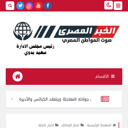
الأقسام
هاج يواصل جولاته المفاجئة ويتفقد الكنائس والأديرة
4 كليات بجامعة المنصورة من بين 10 على مستوى الجمهورية تتأهل للزيارات الميدانية بجائزة مصر للتميز الحكومي 2026
48 علبة سجائر مختلفة الأنواع صيني مجهولة المصدر محظور بيعها أو تداولها
الصفحة الرئيسية
اخبار الزمالك
اخبار عاجله