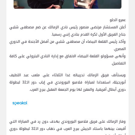
عمرو الحلو
أعلن المستشار مرتضى منصور رئيس نادي الزمالك عن ضم مصطفى شلبي
جناح الفريق الأول لكرة القدم بنادي إنبي رسميا.
وأكد رئيس القلعة البيضاء أن مصطفى شلبي من أفضل الأجنحة في الدوري
المصري.
وأنهى مسؤولو القلعة البيضاء الاتفاق مع إدارة النادي البترولي على كافة
التفاصيل.
ويستأنف فريق الزمالك تدريباته غدا الثلاثاء على ملعب عبد اللطيف
أبورجيلة، استعدادا لمباراة فلامبو البوروندي في إياب دور الـ32 لبطولة
دوري أبطال أفريقيا، والمقرر لها يوم الجمعة المقبل ببرج العرب.
وفاز الزمالك على فريق فلامبو البوروندي بهدف دون رد في المباراة التي
أقيمت بينهما باستاد الجيش ببرج العرب في ذهاب دور الـ32 لبطولة دوري