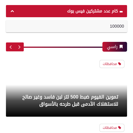
محافظات
رياضة
كام عدد مشتركين فيس بوك
100000
تموين الفيوم ضبط 500 لتر لبن فاسد وغير صالح
أبرز لقطات الشوط الأول لمباراة الزمالك وسموحه
للاستهلاك الآدمى قبل طرحه بالأسواق
فى الدورى
راسي
محافظات
معرض صور
مدير أمن سوهاج يواصل جولاته المفاجئة ويتفقد
بعدسة الخبر المصري| شاهد أبرز لقطات مباراة
الكنائس والأديرة
الأهلي وبيراميدز فى الدورى
محافظات