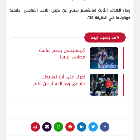
وجاء الهدف الثالث لمانشستر سيتي عن طريق اللاعب المنافس دايفيد
خوكولافا في الدقيقة 39'.
قد يعجبك ايضا
كريستينسن ينضم لقائمة
مصابي البرسا
تعرف على أبرز تصريحات
تشافي بعد الخسار من الانتر