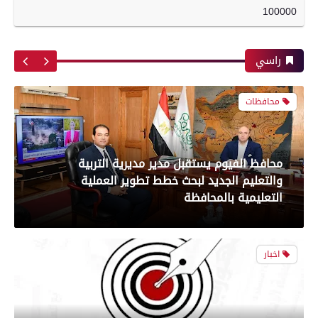
حملة أمنية مكبرة بدائرة قسمي أول وثاني ومركز
100000
بعدسة الخبر المصري| شاهد أبرز لقطات مباراة
الفيوم لضبط الخارجين عن القانون وتعزيز الانضباط
الزمالك و شباب بلوزداد الجزائري فى كأس
المروري
الكونفدرالية الإفريقية
راسي
محافظات
رياضة
محافظ الفيوم يستقبل مدير مديرية التربية
والتعليم الجديد لبحث خطط تطوير العملية
بعدسة الخبر المصري| شاهد أبرز لقطات مباراة
التعليمية بالمحافظة
الأهلي و سيراميك فى الدورى
اخبار
رياضة