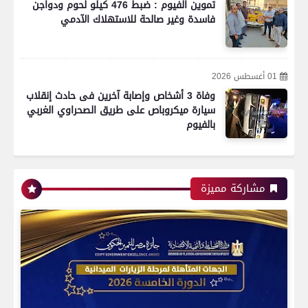
تموين الفيوم : ضبط 476 كيلو لحوم ودواجن
فاسدة وغير صالحة للاستهلاك الآدمي
01 أغسطس 2026
وفاة 3 أشخاص وإصابة آخرين فى حادث إنقلاب
سيارة ميكروباص على طريق الصحراوي الغربي
بالفيوم
رياضة
مشاركة مميزة
اتحاد العاصمة الجزائرى بطلاً لكأس الكونفدرالية
الإفريقية للمرة الثانية في تاريخه