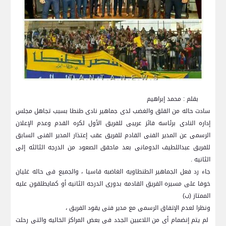
بقلم : محمد إبراهيم
سادت حاله من القلق والغضب لدى جماهير نادى طنطا بسبب تجاهل مجلس
إداره النادى برئاسه فائز عريبى للفريق الأول لكره القدم وعدم الإعلان
الرسمى عن المدير الفنى القادم للفريق عقب إعتذار المدير الفنى السابق
للفريق عبداللطيف الدومانى بعد ماحقق الصعود من الدرجه الثالثه إلى
الثانيه .
جاء رد فعل الجماهير الطنطاويه الغاضبه قاسيا ، والجميع فى حاله غليان
خوفا على مسيره الفريق القادمه بدورى الدرجه الثانيه أو كمايطلقون عليه
الممتاز (ب)
ونظرا لعدم الإتفاق الرسمى مع مدير فنى يقود الفريق ،
لم يتم إنضمام أى من اللاعبين الجدد فى بعض المراكز الخاليه والتى رحلت