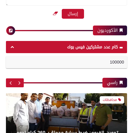
دون إصابات فى جرجا بسوهاج.. إخماد حريق في
بعدسة الخبر المصري| شاهد أبرز لقطات مباراة
منزل بسبب «تطاير الشرر من فرن بلدي»
الأهلي وبيراميدز فى الدورى
الأكورديون
محافظات
رياضة
كام عدد مشتركين فيس بوك
محافظ بني سويف يعتمد تخفيض تنسيق القبول
100000
بعدسة الخبر المصري| شاهد أبرز لقطات مباراة
بالثانوي العام من 236 إلى 231 درجة .. والخدمات
الزمالك و شباب بلوزداد الجزائري فى كأس
من 210 درجة إلى 209
الكونفدرالية الإفريقية
راسي
محافظات
رياضة
تموين الفيوم: ضبط سيارة محملة بـ 260 كيلو لحوم