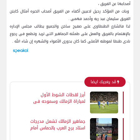
أصحابها عن الفريق ،
وبات من المؤكد رحيل لاعبين أكفاء من الفريق أصحاب الخبره أمثال كابتن
الفريق سليمان عبد ربه وأحمد فهمى .
لذا فالشارع الطنطاوى على صفيح ساخن والجميع يطالب مجلس الإداره
بالإهتمام بالفريق والعمل على طمئنه الجماهير التى تريد وتطمع فى رجوع
نادى طنطا لموطنه الأصلى كما كان بدورى الأضواء والشهره إن شاء الله .
قد يعجبك ايضا
أبرز لقطات الشوط الأول
لمباراة الزمالك وسموحه فى
الدورى
جماهير الزمالك تشعل مدرجات
استاد برج العرب بالحماس أمام
سموحة