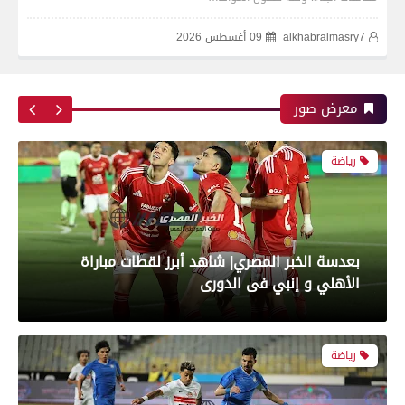
alkhabralmasry7
09 أغسطس 2026
بعدسة الخبر المصري| شاهد أبرز لقطات مباراة زد و
بيراميدز فى نهائى كأس مصر
معرض صور
رياضة
بعدسة الخبر المصري| شاهد أبرز لقطات مباراة
الأهلي و إنبي فى الدورى
رياضة