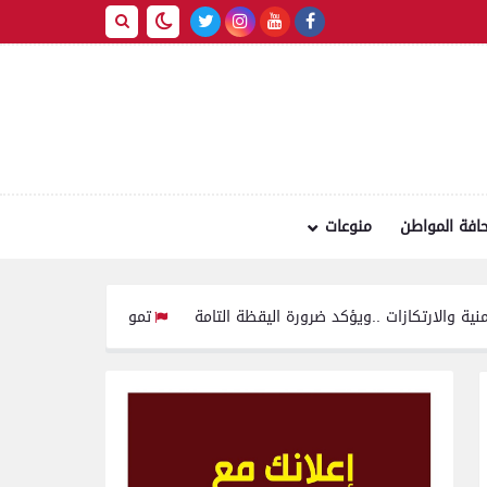
افة المواطن
منوعات
زات ..ويؤكد ضرورة اليقظة التامة
تموين الفيوم ضبط سيارة نقل محملة بـ 1750 كيلو جبنة مجهولة المصدر وغير صالحة للاسته