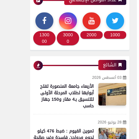
1300
3000
2000
1000
00
0
الشائع
03 أغسطس 2026
الأربعاء جامعة المنصورة تفتح
أبوابها لطلاب المرحلة الأولى
للتنسيق بـ4 مقار و150 جهاز
حاسب
28 يوليو 2026
تموين الفيوم : ضبط 476 كيلو
لحوم ودواجن فاسدة وغير صالحة