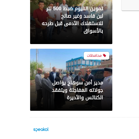
تموين الفيوم ضبط 500 لتر
لبن فاسد وغير صالح
للاستهلاك الآدمى قبل طرحه
بالأسواق
محافظات
مدير أمن سوهاج يواصل
جولاته المفاجئة ويتفقد
الكنائس والأديرة
محافظات
4 كليات بجامعة المنصورة من