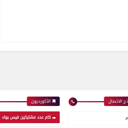
ج الاتصال
الأكورديون
كام عدد مشتركين فيس بوك
م