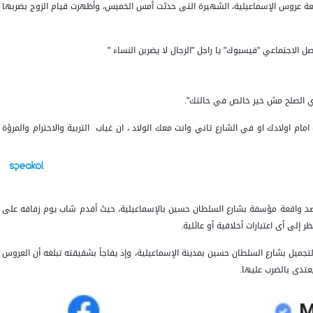
عة عروس الإسماعيلية، الشهيرة التى حدثت أمس الخميس، وأظهرت قيام الزوج بضربها
لاجتماعي "فيسبوك" يا راجل "الرجال لا يضربن النساء "
ي الصلح مش خير خالص في حالتك".
م اولادك او في الشارع تاني وانت معك الولاد ، ان غياب التربية والاحترام والمرؤة
صد واقعة مؤسفة بشارع السلطان حسين بالإسماعيلية، حيث أقدم شاب يوم زفافه على
 إلى أى اعتبارات أخلاقية أو عائلية.
تجميل بشارع السلطان حسين بمدينة الإسماعيلية، وإذ يفاجأ بشقيقته تبلغه أن العروس
عتدى بالضرب عليها.