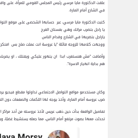
علقت الدكتورة مايا مرسي رئيس المجلس القومي للمرأة، على واق
في الشارع أمام المارة.
كتبت الدكتورة مايا مرسي، عبر حسابها الشخصى على موقع التواصل ا
يا راجل بتضرب مراتك وهي بفستان الفرح
ياراجل بتضربها في الشارع وقدام الناس
ووجهت كلامها للزوجه قائلة "يا عروسة انت عملت صلح بس افتكر
وأضافت "مش هنستغرب ابدا ان يتهور عليكي ويقتلك ، او يضربك اما
هم بداية انهيار الاسرة".
وكان مستخدمو مواقع التواصل الاجتماعي تداولوا مقطع فيديو ير
ضرب عروسه أمام المارة، وأخذ يوجه لها اللكمات والصفعات دون النظر
تفاصيل الواقعة بدأت حين ذهب عريس لأخذ عروسته من أحد مراكز ال
تحدثت معها بصوت مرتفع أمام الناس، مما جعله يستشيط غضبًا، وي