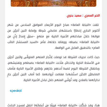
الخبر المصري : سعيد بدوي
تلقت «النيابة العامة» صباحَ اليومِ الأربعاءِ الموافق السادس من شهر
أكتوبر الجاري إخطارًا باستشهادِ ضابطي شرطة وإصابة اثنين آخريْن من
قواتها خلالَ مبادلتهم الأعيرة النارية مع متهمٍ –سبَقَ إِصدارُ إذْنٍ من
«النيابة العامة» بضبطه- ووفاته خلالها، فأمر «السيد المستشار النائب
العام» بالتحقيق العاجل في الواقعة.
حيث كانت تحريات الشرطة قد توصلت لِاتِّجار المتهم المتوفَّى واثنين آخريْن
في الأسلحة النارية والذخائر، فأذنت «النيابة العامة» بضبطهم وتفتيشهم،
وبانتقال الشرطة اليوم لضبط أحدهم بادَرَهم بإطلاق الأعيرة النارية فأصاب
الضابطيْن اللذيْن استُشهدا ففاضت أرواحهما، كما أصاب اثنين آخريْن جارٍ
تداركهما بالعلاج، وقد تُوفّي المتهم خلال تبادل الأعيرة النارية.
هذا، وقد شكَّلت «النيابة العامة» فريقًا من أعضائها انتقل لمسرح الحادث