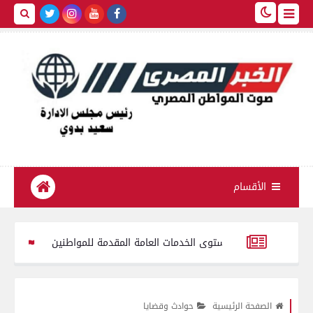
الأقسام
إشغالات ومستوى الخدمات العامة المقدمة للمواطنين
محافظ سوهاج يخفض تنسي
باط المروري
محافظ الفيوم يستقبل مدير مديرية التربية والتعليم الجد
الصفحة الرئيسية
حوادث وقضايا