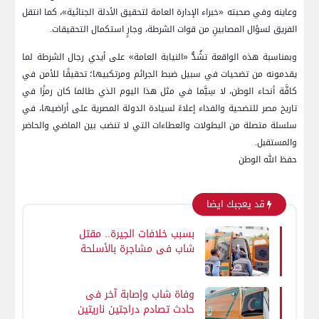
وعاينه وفي صحبته «خبراء الإدارة العامة لتحقيق الأدلة الجنائية»، كما انتقل
الفريق لسؤال المصابينِ من قوات الشرطة، وجارٍ استكمال التحقيقات.
وبمناسبة هذه الواقعة تشُدُّ «النيابة العامة» على أيدي رجال الشرطة لما
يقدمونه من تضحيات في سبيل ضبط الجرائم ومرتكبيها؛ تحقيقًا للأمن في
كافَّة أنحاء الوطن، لا سِيَّما في مثل هذا اليوم الذي طالما كان رمزًا في
تاريخ مصر للتضحية والفداء إعلاءً لسيادة الدولة المصرية على أراضيها، في
سلسلة متصلة من البطولات والعطاءات التي لا تنضب بين الماضي والحاضر
والمستقبل.
حفظ الله الوطن
قد يعجبك ايضا
بسبب خلافات الجيرة.. مقتل
شاب في مشاجرة بالأسلحة
البيضاء فى طما بسوهاج
وفاة شاب وإصابة آخر فى
حادث تصادم دراجتين ناريتين