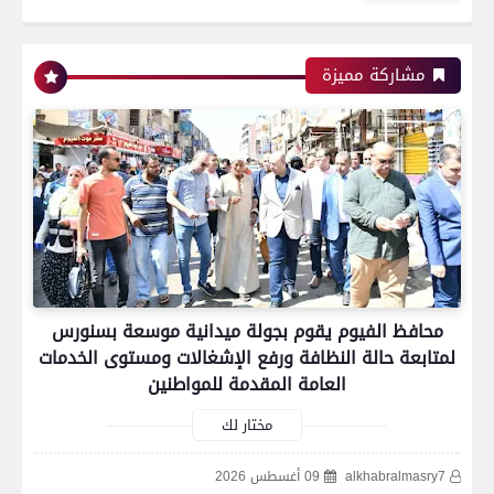
اتحاد العاصمة الجزائرى بطلاً لكأس الكونفدرالية
الإفريقية للمرة الثانية في تاريخه
مشاركة مميزة
رياضة
بعدسة الخبر المصري| شاهد أبرز لقطات الشوط
الأول لمباراة الزمالك واتحاد العاصمة الجزائري فى
نهائي كأس الكونفدرالية الإفريقية
محافظ الفيوم يقوم بجولة ميدانية موسعة بسنورس
لمتابعة حالة النظافة ورفع الإشغالات ومستوى الخدمات
العامة المقدمة للمواطنين
رياضة
مختار لك
alkhabralmasry7
09 أغسطس 2026