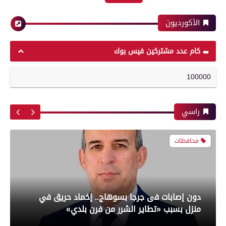
الأهلي وبيراميدز فى الدورى
الأكورديون
محافظات
رياضة
كام عدد مشتركين فيس بوك
100000
بعدسة الخبر المصري| شاهد أبرز لقطات مباراة
محافظ الفيوم يتفقد سير العمل بالمركز
الزمالك و شباب بلوزداد الجزائري فى كأس
التكنولوجي بسنورس
الكونفدرالية الإفريقية
راسي
محافظات
رياضة
دون إصابات فى جرجا بسوهاج.. إخماد حريق في
بعدسة الخبر المصري| شاهد أبرز لقطات مباراة
منزل بسبب «تطاير الشرر من فرن بلدي»
الأهلي و سيراميك فى الدورى