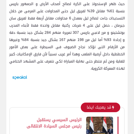
حيث ظهر الإستحواذ على الكرة لصالح أصحاب الأرض و الجمهور باريس
بنسبة 61% مقابل 39% لفريق ليل حتى المحاولات على المرمى من خلال
التسديدات جاءت لصالح ليل بمعدل 6 محاولات مقابل أربعة فقط لفريق سان
جيرمان ، حصل ليل على 4 ضربات ركنية مقابل واحدة فقط لأبناء المدرب
بوتشتينو و مرر لاعبي باريس 307 تمريرة منهم 284 بشكل جيد بنسبة دقة
و إجادة 93% أما ليل مرر 198 منهم 167 بشكل جيد بنسبة 84% وغيرها
من الأرقام التى تؤكد نجاح الضيوف فى السيطرة على بعض الأمور
الخططية داخل أرضية الملعب وهذا أمر غريب نسبياً لأن فارق الإمكانيات كبير
للغاية ومن ثم ننتظر حتى نهاية المباراة لكي نتعرف على المشهد الختامي
لهذة المعركة الكروية.
قد يعجبك ايضا
الرئيس السيسي يستقبل
رئيس مجلس السيادة الانتقالي
السوداني