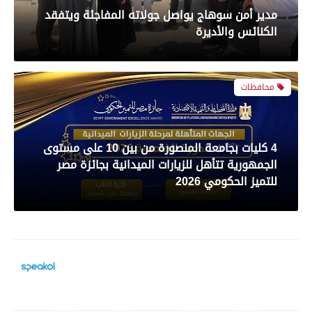
مدير أمن سوهاج يواصل جولاته المفاجئة ويتفقد
بعدسة الخبر المصري| شاهد أبرز لقطات مباراة
الكنائس والأديرة
الأهلي و سيراميك فى الدورى
محافظات
رياضة
4 كليات بجامعة المنصورة من بين 10 على مستوى
الجمهورية تتأهل للزيارات الميدانية بجائزة مصر
بعدسة الخبر المصري| شاهد أبرز لقطات مباراة
للتميز الحكومي 2026
الزمالك والمصري البورسعيدي فى الدوري
حوادث وقضايا
رياضة