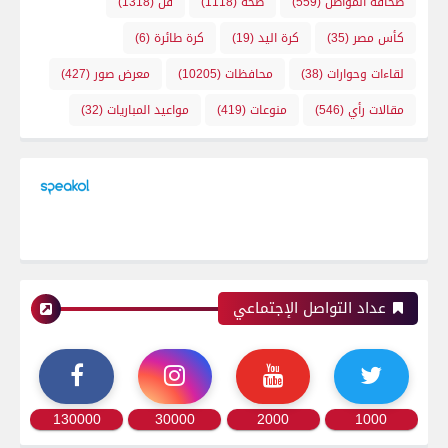
صحافة المواطن
(559)
صحة
(1118)
فن
(1318)
كأس مصر
(35)
كرة اليد
(19)
كرة طائرة
(6)
لقاءات وحوارات
(38)
محافظات
(10205)
معرض صور
(427)
مقالات رأي
(546)
منوعات
(419)
مواعيد المباريات
(32)
عداد التواصل الإجتماعي
130000
30000
2000
1000