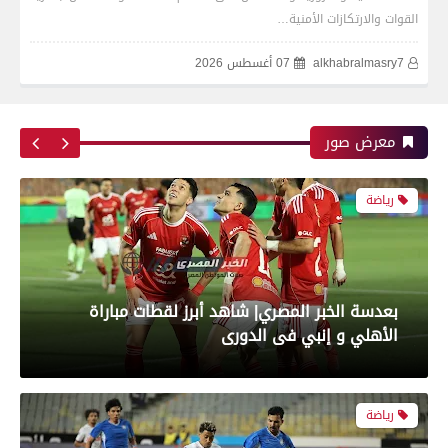
القوات والارتكازات الأمنية…
alkhabralmasry7
07 أغسطس 2026
بعدسة الخبر المصري| شاهد أبرز لقطات مباراة زد و
بيراميدز فى نهائى كأس مصر
معرض صور
رياضة
بعدسة الخبر المصري| شاهد أبرز لقطات مباراة
الأهلي و إنبي فى الدورى
رياضة