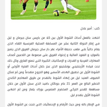
كتب : أمير عادل
انتهت بالفعل أحداث الشوط الأول بين كلا من باريس سان جيرمان و ليل
فى إطار الجولة الثانية عشر من المسابقة المحلية الفرنسية اللقاء الذى
يقام حالياً على ملعب حديقة الأمراء عقر دار سان جيرمان الفريق الذى يتميز
بالموارد و النفوذ المالية و إحتواء الفريق على مجموعة من اللاعبين أصحاب
المهارات الفردية و القدرات و الإمكانيات الكبيرة التى تصنع الفارق وكل ذلك
تحت قيادة الأرجنتيني بوتشتينو الذى عجز خلال أحداث الفترة الأولى أو
الشوط الأول عن تحقيق الهدف الأسمى وهو الخروج متقدماً ومن ثم تمكن
الضيوف العنيد ليل من إنهاء الشوط بالتقدم عن طريق المهاجم الكندي
الخطير البالغ من العمر 21 عام جوناثان دافيد الذى سجل الأول من خلال
مساهمة للقدير التركي المخضرم المتمرس بوراك يلماز ومن ثم انتهى
الشوط الأول بتقدم ليل.
فى الإطار ذاته ومن حيث الأرقام و الإحصائيات التى نتجت عن الشوط الأول