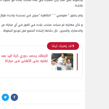
100% .
ولم يخفق " مفومبي " " الظاهرة "سوى في تسديدة واحدة طوال ال
و لكن مهارته لم تساعد منتخب بلاده في الفوز في أي مباراة من موا
والدنمارك والبحرين نال خلالها إشادة الجميع قبل توديع البطولة .
قد يعجبك ايضا
الزمالك يحصد دوري كرة اليد بعد
تغلبه على الأهلي في مباراة
ماراثونية