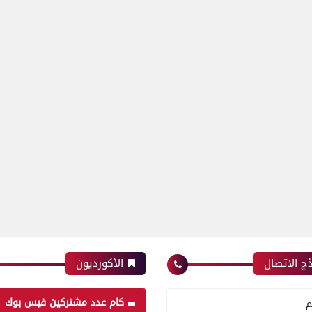
ج الاتصال
الأكورديون
كام عدد مشتركين فيس بوك
م