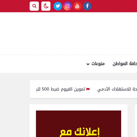
افة المواطن
منوعات
تموين الفيوم ضبط 500 لتر لبن فاسد وغير صالح للاستهلاك الآدمى قبل طرحه بالأسواق