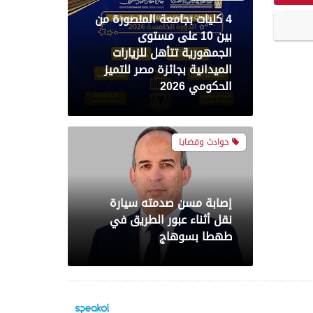
4 كليات بجامعة المنصورة من
بين 10 على مستوى
الجمهورية تتأهل للزيارات
الميدانية بجائزة مصر للتميز
الحكومي 2026
حوادث وقضايا
إصابة مسن صدمته سيارة
نقل أثناء عبور الطريق في
طهطا بسوهاج
محافظات