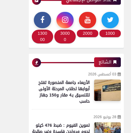
1300
3000
2000
1000
00
0
الشائع
03 أغسطس 2026
الأربعاء جامعة المنصورة تفتح
أبوابها لطلاب المرحلة الأولى
للتنسيق بـ4 مقار و150 جهاز
حاسب
28 يوليو 2026
تموين الفيوم : ضبط 476 كيلو
لحوم ودواجن فاسدة وغير صالحة