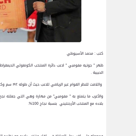
كتب : محمد الأسيوطي
ظهر " جوتيه مفومبي " لاعب دائرة المنتخب الكونغولي الديمقراطي 
الحبيبة .
واللافت للنظر القوام غير الرياضي للاعب حيث أن طوله ١٩٢ سم وكذلك ووزنه ١١٠ كيلو جرام "حسب مصدر من موقع الاتحاد الدولي لكره اليد .
والأغرب ما يتمتع به " مفومبي" من مهارة وهي التي جعلته ن
بلاده مع المنتخب الأرجنتيني بنسبة نجاح 100%.
وحصوله على لقب رجل المباراة في لقاء منتخب بلاده مع نظيره 