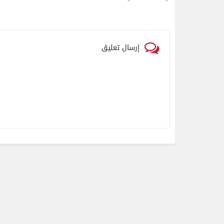
إرسال تعليق
رياضة
اتحاد العاصمة الجزائرى بطلاً
لكأس الكونفدرالية الإفريقية
للمرة الثانية في تاريخه