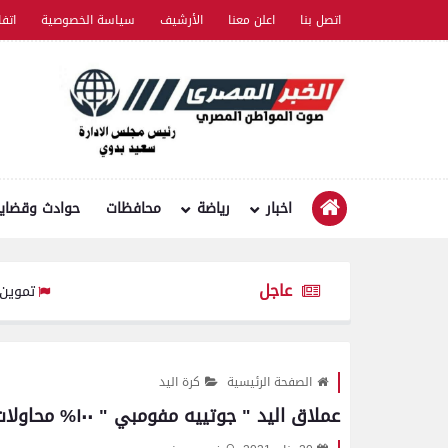
اتصل بنا
اعلن معنا
الأرشيف
سياسة الخصوصية
اتف
اخبار
رياضة
محافظات
حوادث وقضايا
عاجل
تموين الفيوم ضبط سيارة نقل محملة بـ 1750 ك
الصفحة الرئيسية
كرة اليد
عملاق اليد " جوتييه مفومبي " ١٠٠% محاولات ناجحة