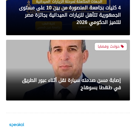
4 كليات بجامعة المنصورة من بين 10 على مستوى
الجمهورية تتأهل للزيارات الميدانية بجائزة مصر
بعدسة الخبر المصري| شاهد أبرز لقطات مباراة
للتميز الحكومي 2026
الأهلي و سيراميك فى الدورى
حوادث وقضايا
رياضة
إصابة مسن صدمته سيارة نقل أثناء عبور الطريق
بعدسة الخبر المصري| شاهد أبرز لقطات مباراة
في طهطا بسوهاج
الزمالك والمصري البورسعيدي فى الدوري
محافظات
رياضة