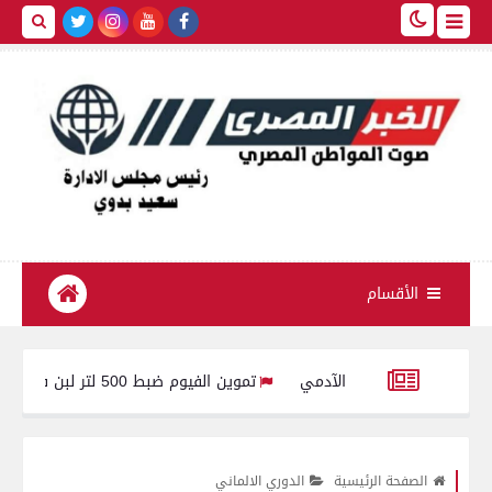
الأقسام
تموين الفيوم ضبط 500 لتر لبن فاسد وغير صالح للاستهلاك الآدمى قبل طرحه بالأسواق
 السيسي يوجه بالعمل المستمر على تطوير أدوات الدعم وضمان تقديم الدعم
الصفحة الرئيسية
الدوري الالماني