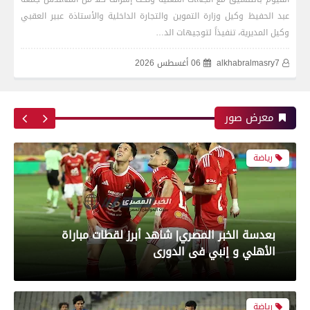
رياضة
عبد الحفيظ وكيل وزارة التموين والتجارة الداخلية والأستاذة عبير العقبي
وكيل المديرية، تنفيذاً لتوجيهات الد…
alkhabralmasry7
06 أغسطس 2026
بعدسة الخبر المصري| شاهد أبرز لقطات مباراة زد و
بيراميدز فى نهائى كأس مصر
معرض صور
رياضة
بعدسة الخبر المصري| شاهد أبرز لقطات مباراة
الأهلي و إنبي فى الدورى
رياضة