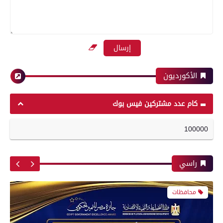
تموين الفيوم ضبط 500 لتر لبن فاسد وغير صالح
بعدسة الخبر المصري| شاهد أبرز لقطات مباراة
للاستهلاك الآدمى قبل طرحه بالأسواق
الأهلي وبيراميدز فى الدورى
الأكورديون
محافظات
رياضة
كام عدد مشتركين فيس بوك
100000
بعدسة الخبر المصري| شاهد أبرز لقطات مباراة
مدير أمن سوهاج يواصل جولاته المفاجئة ويتفقد
الزمالك و شباب بلوزداد الجزائري فى كأس
الكنائس والأديرة
الكونفدرالية الإفريقية
راسي
محافظات
رياضة