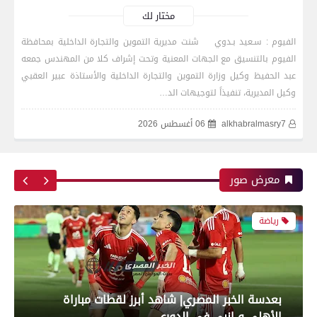
نهائي كأس الكونفدرالية الإفريقية
مختار لك
الفيوم : سـعيد بـدوي شنت مديرية التموين والتجارة الداخلية بمحافظة
الفيوم بالتنسيق مع الجهات المعنية وتحت إشراف كلا من المهندس جمعه
رياضة
عبد الحفيظ وكيل وزارة التموين والتجارة الداخلية والأستاذة عبير العقبي
وكيل المديرية، تنفيذاً لتوجيهات الد…
alkhabralmasry7
06 أغسطس 2026
بعدسة الخبر المصري| شاهد أبرز لقطات مباراة زد و
بيراميدز فى نهائى كأس مصر
معرض صور
رياضة
بعدسة الخبر المصري| شاهد أبرز لقطات مباراة
الأهلي و إنبي فى الدورى