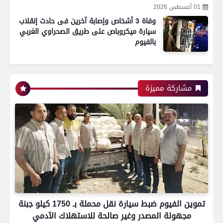
01 أغسطس 2026
وفاة 3 أشخاص وإصابة آخرين فى حادث إنقلاب
سيارة ميكروباص على طريق الصحراوي الغربي
بالفيوم
رياضة
مشاركة مميزة
اتحاد العاصمة الجزائرى بطلاً لكأس الكونفدرالية
الإفريقية للمرة الثانية في تاريخه
رياضة
تموين الفيوم ضبط سيارة نقل محملة بـ 1750 كيلو جبنة
بعدسة الخبر المصري| شاهد أبرز لقطات الشوط
مجهولة المصدر وغير صالحة للاستهلاك الآدمي
الأول لمباراة الزمالك واتحاد العاصمة الجزائري فى