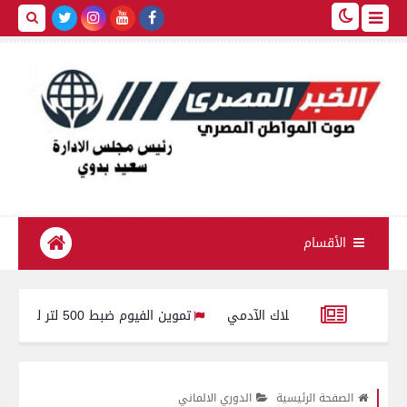
الأقسام
تموين الفيوم ضبط 500 لتر لبن فاسد وغير صالح للاستهلاك الآدمى قبل طرحه بالأسواق
رئيس السيسي يوجه بالعمل المستمر على تطوير أدوات الدعم وضمان تقديم ا
الصفحة الرئيسية
الدوري الالماني