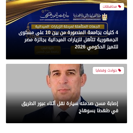
محافظات
رياضة
4 كليات بجامعة المنصورة من بين 10 على مستوى
الجمهورية تتأهل للزيارات الميدانية بجائزة مصر
بعدسة الخبر المصري| شاهد أبرز لقطات مباراة
للتميز الحكومي 2026
الأهلي و سيراميك فى الدورى
حوادث وقضايا
رياضة
إصابة مسن صدمته سيارة نقل أثناء عبور الطريق
بعدسة الخبر المصري| شاهد أبرز لقطات مباراة
في طهطا بسوهاج
الزمالك والمصري البورسعيدي فى الدوري