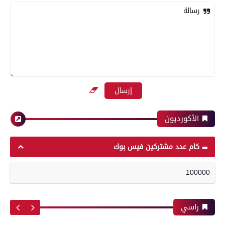
رسالة
محافظات
معرض صور
تموين الفيوم ضبط 500 لتر لبن فاسد وغير صالح
بعدسة الخبر المصري| شاهد أبرز لقطات مباراة
للاستهلاك الآدمى قبل طرحه بالأسواق
الأهلي وبيراميدز فى الدورى
الأكورديون
محافظات
رياضة
كام عدد مشتركين فيس بوك
100000
بعدسة الخبر المصري| شاهد أبرز لقطات مباراة
مدير أمن سوهاج يواصل جولاته المفاجئة ويتفقد
الزمالك و شباب بلوزداد الجزائري فى كأس
الكنائس والأديرة
الكونفدرالية الإفريقية
راسي