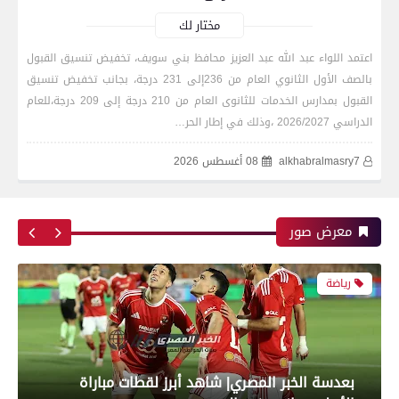
نهائي كأس الكونفدرالية الإفريقية
مختار لك
اعتمد اللواء عبد الله عبد العزيز محافظ بني سويف، تخفيض تنسيق القبول
بالصف الأول الثانوي العام من 236إلى 231 درجة، بجانب تخفيض تنسيق
رياضة
القبول بمدارس الخدمات للثانوى العام من 210 درجة إلى 209 درجة،للعام
الدراسي 2026/2027 ،وذلك في إطار الحر…
alkhabralmasry7
08 أغسطس 2026
بعدسة الخبر المصري| شاهد أبرز لقطات مباراة زد و
بيراميدز فى نهائى كأس مصر
معرض صور
رياضة
بعدسة الخبر المصري| شاهد أبرز لقطات مباراة