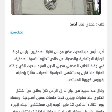
كتب : حمدي صابر أحمد
أعرب أيمن عبدالمجيد، عضو مجلس نقابة الصحفيين، رئيس لجنة
الرعاية الاجتماعية والصحية، عن خالص تعازيه للأسرة الصحفية،
في وفاة الكاتب الصحفي محيي الدين السيد سعيد، الذي وافته
المنية منذ قليل بمستشفى العباسية للحميات، متأثرًا بإصابته
بفيروس كورونا المستجد.
وقال عبدالمجيد فى بيان له إن الراحل كان يعاني من الفشل
الكلوي منذ سنوات ويجري ثلاث جلسات غسيل أسبوعية، ومساء
يوم الثلاثاء الماضي 12 مايو، توجه إلى مستشفى الجلاء لإجراء
جلسة الغسيل، ووفق الاجراءات الاحترازية اكتشف ارتفاع درجة