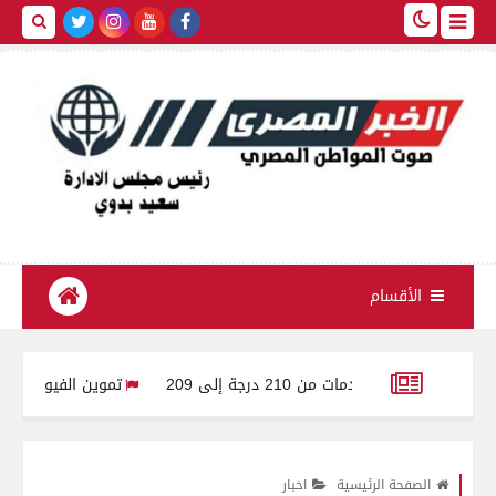
الأقسام
تموين الفيوم: ضبط سيارة محملة بـ 260 كيلو لحوم مفرومة غير صالحة ل
وزير الصحة والسكان يعتمد حركة مديري ووكلاء مديريات الشئون ا
الصفحة الرئيسية
اخبار