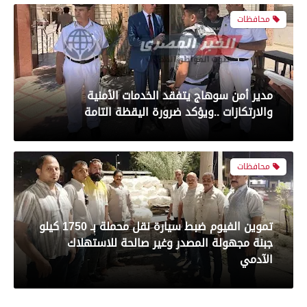
محافظات
رياضة
مدير أمن سوهاج يتفقد الخدمات الأمنية
بعدسة الخبر المصري| شاهد أبرز لقطات مباراة
والارتكازات ..ويؤكد ضرورة اليقظة التامة
الأهلي و سيراميك فى الدورى
محافظات
رياضة
تموين الفيوم ضبط سيارة نقل محملة بـ 1750 كيلو
جبنة مجهولة المصدر وغير صالحة للاستهلاك
بعدسة الخبر المصري| شاهد أبرز لقطات مباراة
الآدمي
الزمالك والمصري البورسعيدي فى الدوري