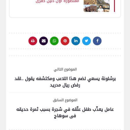
المنصورة أول دليل حفري
مؤكد لكائنات حلّقت في سماء
مصر قبل 95 مليون عام
الموضوع التالي
برشلونة يسعي لضم هذا اللاعب ومكتشفه يقول ..لقد
رفض ريال مدريد
الموضوع السابق
عامل يعذّب طفل علّقه في شجرة بسبب ثمرة حديقه
فى سوهاج