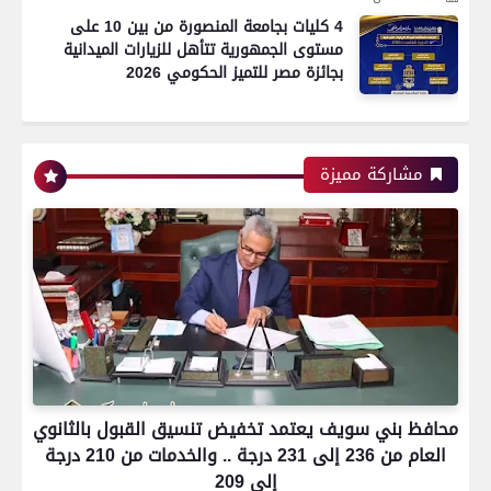
4 كليات بجامعة المنصورة من بين 10 على
مستوى الجمهورية تتأهل للزيارات الميدانية
بجائزة مصر للتميز الحكومي 2026
رياضة
مشاركة مميزة
اتحاد العاصمة الجزائرى بطلاً لكأس الكونفدرالية
الإفريقية للمرة الثانية في تاريخه
رياضة
محافظ بني سويف يعتمد تخفيض تنسيق القبول بالثانوي
العام من 236 إلى 231 درجة .. والخدمات من 210 درجة
بعدسة الخبر المصري| شاهد أبرز لقطات الشوط
إلى 209
الأول لمباراة الزمالك واتحاد العاصمة الجزائري فى