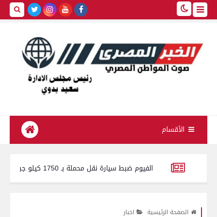
الأقسام
تموين الفيوم ضبط سيارة نقل محملة بـ 1750 كيلو جبنة مجهولة المصدر وغير صالحة للاستهلاك الآدمي
طفرة في مستشفيات بني سويف.. استحداث 65 خدمة صحية وطبية جديدة خلال عام
الصفحة الرئيسية
اخبار