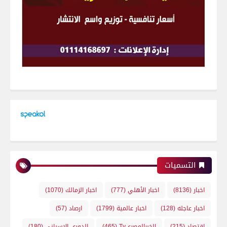
التسميات
اخبار
(8136)
اخبار الأهلي
(777)
اخبار الزمالك
(1070)
اخبار عاجله
(128)
اخبار عالمية
(1799)
ارصاد
(57)
اقتصاد
(215)
الخبرالمصريTv
(465)
الدوري الاسباني
(180)