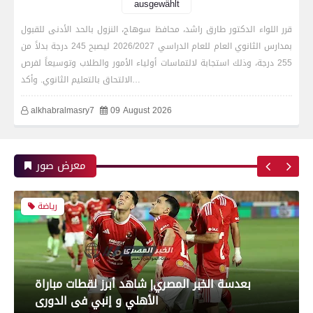
نهائي كأس الكونفدرالية الإفريقية
ausgewählt
قرر اللواء الدكتور طارق راشد، محافظ سوهاج، النزول بالحد الأدنى للقبول
بمدارس الثانوي العام للعام الدراسي 2026/2027 ليصبح 245 درجة بدلاً من
رياضة
255 درجة، وذلك استجابة لالتماسات أولياء الأمور والطلاب وتوسيعاً لفرص
الالتحاق بالتعليم الثانوي. وأكد…
alkhabralmasry7
09 August 2026
بعدسة الخبر المصري| شاهد أبرز لقطات مباراة زد و
بيراميدز فى نهائى كأس مصر
معرض صور
رياضة
بعدسة الخبر المصري| شاهد أبرز لقطات مباراة
الأهلي و إنبي فى الدورى