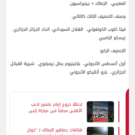
المغربي، الزمالك × جينيراسيون.
وصنف التصنيف الثالث كالتالي:
فيتا كلوب الكونغولي، الهلال السوداني، اتحاد الجزائر الجزائري،
زيسكو الزامبي.
التصنيف الرابع:
أول أغسطس الأنجولي، بلاتينيوم بطل زيمبابوي، شبيبة القبائل
الجزائري، بترو أتلتيكو الأنجولي.
ق
لحظة خروج إمام عاشور لاعب
د
الأهلي مصاباً فى مباراة إنبى
ي
بالدورى
ع
جب
هتافات جماهير الزمالك لـ "خوان