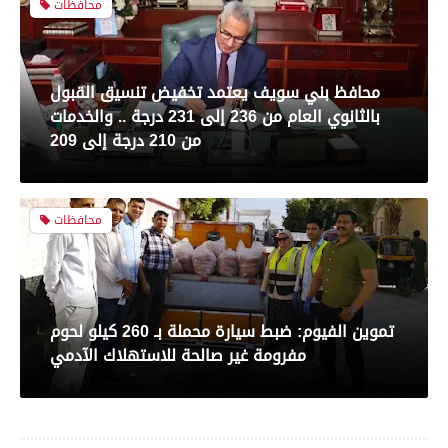
محافظات
رياضة
محافظ بني سويف يعتمد تخفيض تنسيق القبول
بالثانوي العام من 236 إلى 231 درجة .. والخدمات
بعدسة الخبر المصري| شاهد أبرز لقطات مباراة
من 210 درجة إلى 209
الأهلي و سيراميك فى الدورى
محافظات
رياضة
تموين الفيوم: ضبط سيارة محملة بـ 260 كيلو لحوم
بعدسة الخبر المصري| شاهد أبرز لقطات مباراة
مفرومة غير صالحة للاستهلاك الآدمي
الزمالك والمصري البورسعيدي فى الدوري
محافظات