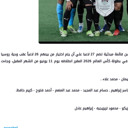
أعلن الجهاز الفني لمنتخب مصر الأول لكرة القدم بقيادة حسام حسن قائمة مبدئية تضم 27 لاعبا علي أن يتم اختيار من بينهم 26 لاعباً عقب ودية روسيا
المقرر إقامتها يوم 28 مايو الجاري في إطار الاستعداد للمشاركة في بطولة كأس العالم 2026 المقرر انطلاقه يوم 11 يونيو من الشهر المقبل، وجاءت
ن - محمد علاء .
ر إبراهيم ـ حسام عبد المجيد - محمد عبد المنعم - أحمد فتوح - كريم حافظ.
و - محمود تريزيجيه - إبراهيم عادل