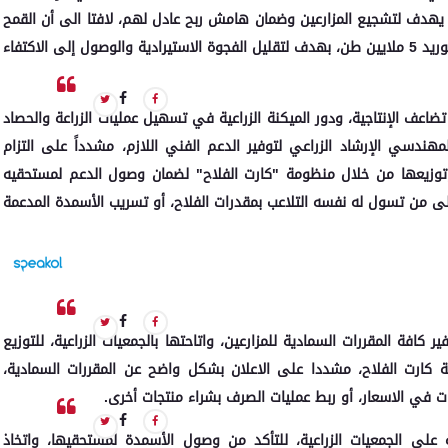
ب، وهو سعر مجزي يهدف لتشجيع المزارعين وضمان هامش ربح عادل لهم، لافتا الى أن القمح
محصول استراتيجي هام، وأن المستهدف هذا العام هو توريد 5 ملايين طن، بهدف لتقليل الفجوة الاستيرادية والوصول إلى الاكتفاء
تضاعف الإنتاجية، ودور الميكنة الزراعية في تسهيل عمليات الزراعة والحصاد
لمهندسي الإرشاد الزراعي لتوفير الدعم الفني اللازم، مشدداً على التزام
 وتوزيعها من خلال منظومة "كارت الفلاح" لضمان وصول الدعم لمستحقيه
لى من تسول له نفسه التلاعب بمقدرات الفلاح، أو تسريب الأسمدة المدعمة
كافة المقررات السمادية للمزارعين، واتاحتها بالجمعيات الزراعية، للتوزيع
ة كارت الفلاح، مشددا على الاعلان بشكل واضح عن المقررات السمادية،
 في الاسعار، أو ربط عمليات الصرف بشراء منتجات أخرى.
على الجمعيات الزراعية، للتأكد من وصول الأسمدة لمستحقيها، واتخاذ