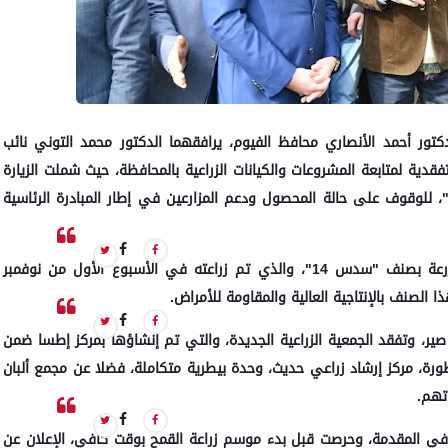
كتور أحمد الأنصاري محافظ الفيوم، يرافقهما الدكتور محمد التوني نائب
فقدية لمتابعة المشروعات والكيانات الزراعية بالمحافظة، حيث شملت الزيارة
ر"، للوقوف على حالة المحصول ودعم المزارعين في إطار المبادرة الرئاسية
حيث تفقد "فاروق" و"الأنصاري" أحد حقول القمح المنزرعة بصنف "سدس 14"، والذي تم زراعته في الأسبوع الأول من نوفمبر
 الصنف بالإنتاجية العالية والمقاومة للأمراض.
 صير، وتفقد الجمعية الزراعية الجديدة، والتي تم إنشاؤها بمركز إطسا ضمن
ورة، مركز إرشاد زراعي حديث، وحدة بيطرية متكاملة، فضلا عن مجمع ألبان
تهم.
ح في المقدمة، وحرصت قبل بدء موسم زراعة القمح بوقت كافي، الإعلان عن