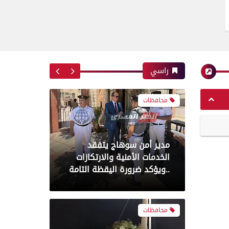
تحسين جودة الخدمات الطبية
أولوية
محافظات
راسي
مدير أمن سوهاج يتفقد
الخدمات الأمنية والارتكازات
..ويؤكد ضرورة اليقظة التامة
محافظات
تموين الفيوم ضبط سيارة نقل
محملة بـ 1750 كيلو جبنة