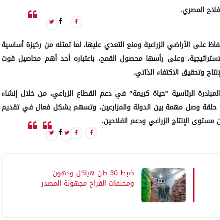
لفلاح المصري.
فاظ على الأراضي الزراعية ومنع التعدي عليها، لما تمثله من ركيزة أساسية
الاستراتيجية، وعلى رأسها محصول القمح، باعتباره أحد أهم محاصيل قوت
نتاج وتحقيق الاكتفاء الذاتي.
لمبادرة الرئاسية "حياة كريمة" في دعم القطاع الزراعي، من خلال إنشاء
مثل حلقة وصل مهمة بين الدولة والمزارعين، وتسهم بشكل فعال في تقديم
ن مستوى الإنتاج الزراعي ودعم الفلاحين.
ضبط 30 طن هياكل ودهون
ومخلفات الفراخ مجهولة المصدر
بالجيزة بغرض إعادة استخدامها في
صناعة المفروم من البرجر وكفتة
الفراخ