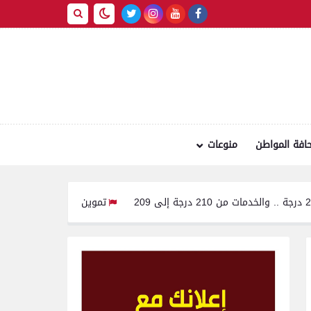
افة المواطن
منوعات
تموين الفيوم: ضبط سيارة محملة بـ 260 كيلو لحوم مفرومة غير صالحة للاستهلاك الآدمي