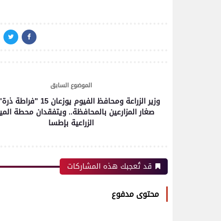
الموضوع السابق
وزير الزراعة ومحافظ الفيوم يوزعان 15 
صغار المزارعين بالمحافظة.. ويتفقدان محطة المي
الزراعية بإطسا
رياضة
قد تُعجبك هذه المشاركات
اتحاد العاصمة الجزائرى بطلاً
محتوى مدفوع
لكأس الكونفدرالية الإفريقية
للمرة الثانية في تاريخه