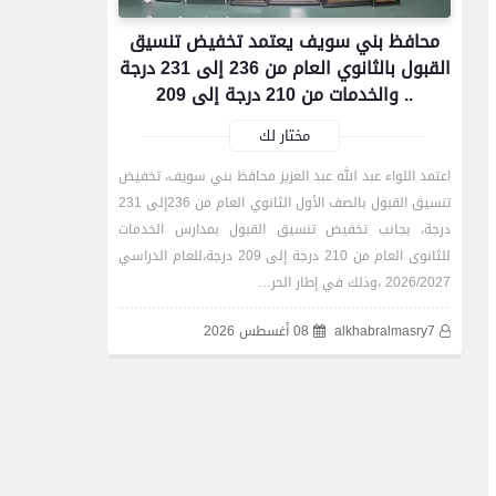
بالثانوي العام من 236 إلى
محافظ بني سويف يعتمد تخفيض تنسيق
231 درجة .. والخدمات من 210
القبول بالثانوي العام من 236 إلى 231 درجة
درجة إلى 209
.. والخدمات من 210 درجة إلى 209
مختار لك
محافظات
اعتمد اللواء عبد الله عبد العزيز محافظ بني سويف، تخفيض
تنسيق القبول بالصف الأول الثانوي العام من 236إلى 231
تموين الفيوم: ضبط سيارة
درجة، بجانب تخفيض تنسيق القبول بمدارس الخدمات
محملة بـ 260 كيلو لحوم
للثانوى العام من 210 درجة إلى 209 درجة،للعام الدراسي
مفرومة غير صالحة للاستهلاك
2026/2027 ،وذلك في إطار الحر…
الآدمي
alkhabralmasry7
08 أغسطس 2026
محافظات
محافظ الفيوم يستقبل مدير
مديرية الصحة الجديد ويؤكد: