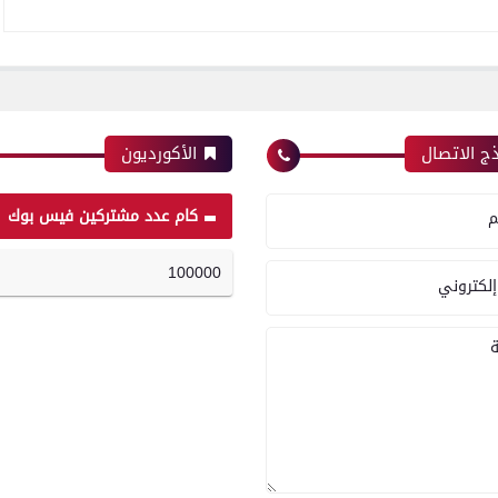
ج الاتصال
الأكورديون
كام عدد مشتركين فيس بوك
م
100000
إلكتروني
ة