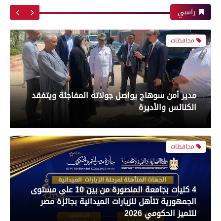
للاستهلاك الآدمى قبل طرحه بالأسواق
الكونفدرالية الإفريقية
راسي
محافظات
رياضة
مدير أمن سوهاج يواصل جولاته المفاجئة ويتفقد
بعدسة الخبر المصري| شاهد أبرز لقطات مباراة
الكنائس والأديرة
الأهلي و سيراميك فى الدورى
محافظات
رياضة
4 كليات بجامعة المنصورة من بين 10 على مستوى
الجمهورية تتأهل للزيارات الميدانية بجائزة مصر
بعدسة الخبر المصري| شاهد أبرز لقطات مباراة
للتميز الحكومي 2026
الزمالك والمصري البورسعيدي فى الدوري