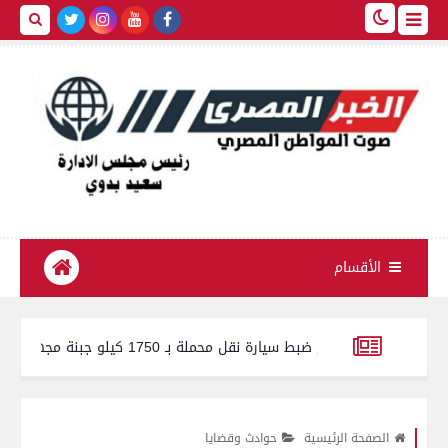
الأقسام
 الفيوم ضبط سيارة نقل محملة بـ 1750 كيلو جبنة مجهولة المصدر وغير صالحة للاستهلاك الآدمي
 في مستشفيات بني سويف.. استحداث 65 خدمة صحية وطبية جديدة خلال عام
الصفحة الرئيسية
حوادث وقضايا