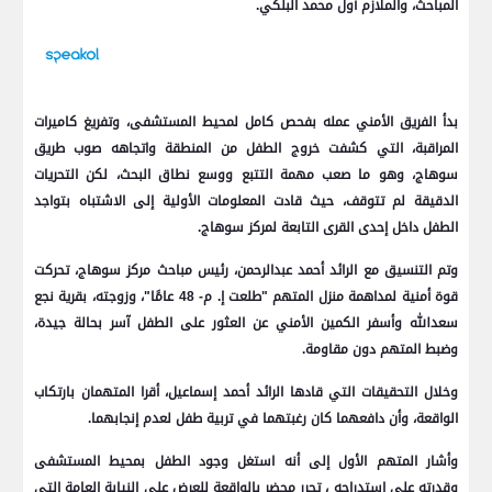
المباحث، والملازم أول محمد البلكي.
بدأ الفريق الأمني عمله بفحص كامل لمحيط المستشفى، وتفريغ كاميرات
المراقبة، التي كشفت خروج الطفل من المنطقة واتجاهه صوب طريق
سوهاج، وهو ما صعب مهمة التتبع ووسع نطاق البحث، لكن التحريات
الدقيقة لم تتوقف، حيث قادت المعلومات الأولية إلى الاشتباه بتواجد
الطفل داخل إحدى القرى التابعة لمركز سوهاج.
وتم التنسيق مع الرائد أحمد عبدالرحمن، رئيس مباحث مركز سوهاج، تحركت
قوة أمنية لمداهمة منزل المتهم "طلعت إ. م- 48 عامًا"، وزوجته، بقرية نجع
سعدالله وأسفر الكمين الأمني عن العثور على الطفل آسر بحالة جيدة،
وضبط المتهم دون مقاومة.
وخلال التحقيقات التي قادها الرائد أحمد إسماعيل، أقرا المتهمان بارتكاب
الواقعة، وأن دافعهما كان رغبتهما في تربية طفل لعدم إنجابهما.
وأشار المتهم الأول إلى أنه استغل وجود الطفل بمحيط المستشفى
وقدرته على استدراجه ، تحرر محضر بالواقعة للعرض على النيابة العامة التي