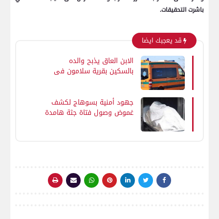
باشرت التحقيقات.
قد يعجبك ايضا
الابن العاق يذبح والده
بالسكين بقرية سلامون فى
طما بسوهاج
جهود أمنية بسوهاج لكشف
غموض وصول فتاة جثة هامدة
لمستشفى البلينا العام