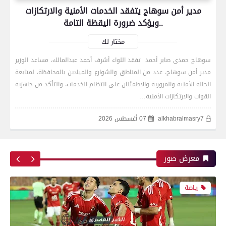
مدير أمن سوهاج يتفقد الخدمات الأمنية والارتكازات
بعدسة الخبر المصري| شاهد أبرز لقطات الشوط
..ويؤكد ضرورة اليقظة التامة
الأول لمباراة الزمالك واتحاد العاصمة الجزائري فى
نهائي كأس الكونفدرالية الإفريقية
مختار لك
سوهاج حمدى صابر أحمد تفقد اللواء أشرف أحمد عبدالمالك، مساعد الوزير
مدير أمن سوهاج، عدد من المناطق والشوارع والميادين بالمحافظة، لمتابعة
رياضة
الحالة الأمنية والمرورية والاطمئنان على انتظام الخدمات، والتأكد من جاهزية
القوات والارتكازات الأمنية…
alkhabralmasry7
07 أغسطس 2026
بعدسة الخبر المصري| شاهد أبرز لقطات مباراة زد و
بيراميدز فى نهائى كأس مصر
معرض صور
رياضة