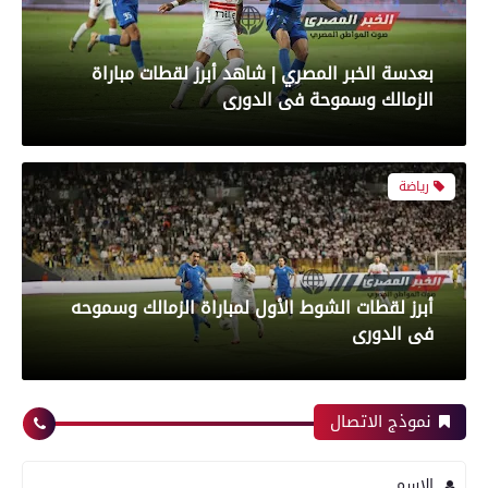
بعدسة الخبر المصري | شاهد أبرز لقطات مباراة
الزمالك وسموحة فى الدورى
محافظات
رياضة
تموين الفيوم ضبط 500 لتر لبن فاسد وغير صالح
أبرز لقطات الشوط الأول لمباراة الزمالك وسموحه
للاستهلاك الآدمى قبل طرحه بالأسواق
فى الدورى
محافظات
نموذج الاتصال
معرض صور
الاسم