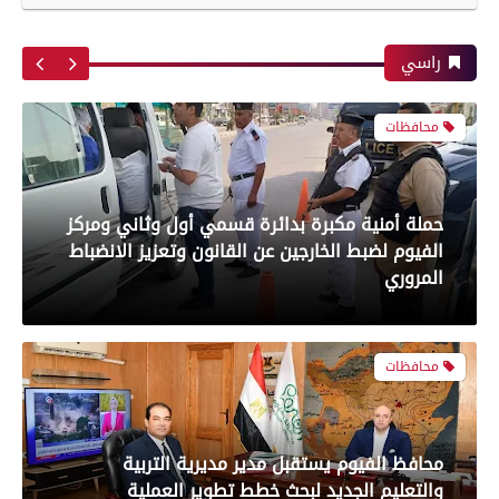
إصابة مسن صدمته سيارة نقل أثناء عبور الطريق
بعدسة الخبر المصري| شاهد أبرز لقطات مباراة
في طهطا بسوهاج
الأهلي و سيراميك فى الدورى
راسي
محافظات
رياضة
حملة أمنية مكبرة بدائرة قسمي أول وثاني ومركز
الفيوم لضبط الخارجين عن القانون وتعزيز الانضباط
بعدسة الخبر المصري| شاهد أبرز لقطات مباراة
المروري
الزمالك والمصري البورسعيدي فى الدوري
محافظات
رياضة
محافظ الفيوم يستقبل مدير مديرية التربية
والتعليم الجديد لبحث خطط تطوير العملية