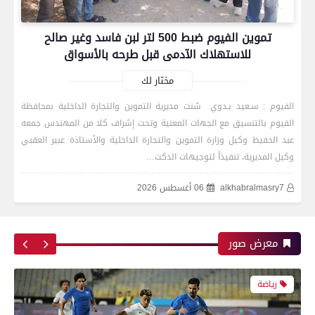
تموين الفيوم ضبط 500 لتر لبن فاسد وغير صالح
للاستهلاك الآدمى قبل طرحه بالأسواق
بعدسة الخبر المصري| شاهد أبرز لقطات مباراة زد و
بيراميدز فى نهائى كأس مصر
مختار لك
الفيوم : سـعيد بـدوي شنت مديرية التموين والتجارة الداخلية بمحافظة
الفيوم بالتنسيق مع الجهات المعنية وتحت إشراف كلا من المهندس جمعه
رياضة
عبد الحفيظ وكيل وزارة التموين والتجارة الداخلية والأستاذة عبير العقبي
وكيل المديرية، تنفيذاً لتوجيهات الدكت…
alkhabralmasry7
06 أغسطس 2026
بعدسة الخبر المصري| شاهد أبرز لقطات مباراة
الأهلي و إنبي فى الدورى
معرض صور
رياضة