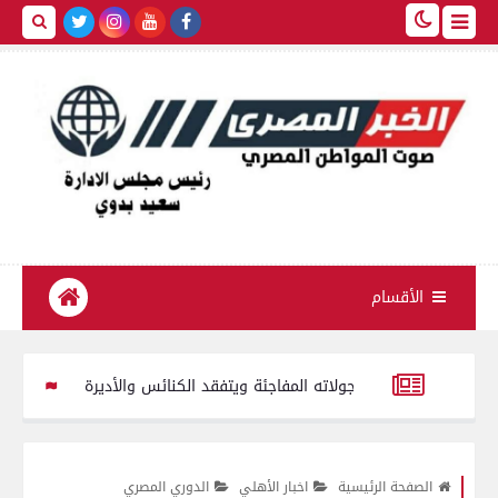
الأقسام
اج يواصل جولاته المفاجئة ويتفقد الكنائس والأديرة
4 كليات بجامعة المنصورة من بين 10 على مستوى الجمهورية تتأهل للزيارات الميدانية بجائزة مصر للتميز الحكومي 2026
علبة سجائر مختلفة الأنواع صيني مجهولة المصدر محظور بيعها أو تداولها
الصفحة الرئيسية
اخبار الأهلي
الدوري المصري