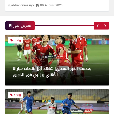
alkhabralmasry7
06 August 2026
بعدسة الخبر المصري| شاهد أبرز لقطات مباراة زد و
بيراميدز فى نهائى كأس مصر
معرض صور
رياضة
بعدسة الخبر المصري| شاهد أبرز لقطات مباراة
الأهلي و إنبي فى الدورى
رياضة