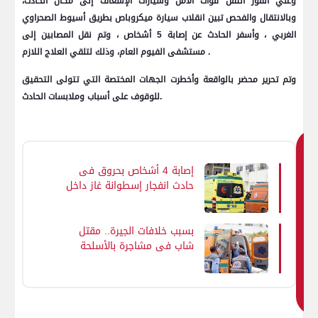
وعلي الفور انتقل قوات الأمن وسيارات الإسعاف إلى مكان الحادث،
وبالانتقال والفحص تبين انقلاب سيارة ميكروباص بطريق أسيوط الصحراوي
الغربي ، وأسفر الحادث عن إصابة 5 أشخاص ، وتم نقل المصابين إلى
مستشفى الفيوم العام، وذلك لتلقي العلاج اللازم .
وتم تحرير محضر بالواقعة وأخطرت الجهات المختصة التي تتولى التحقيق
للوقوف على أسباب وملابسات الحادث.
ق
إصابة 4 أشخاص بحروق فى
د
حادث انفجار إسطوانة غاز داخل
ي
مطعم فى طما بسوهاج
ع
جب
بسبب خلافات الجيرة.. مقتل
شاب في مشاجرة بالأسلحة
ك
البيضاء فى طما بسوهاج
اي
ض
ا