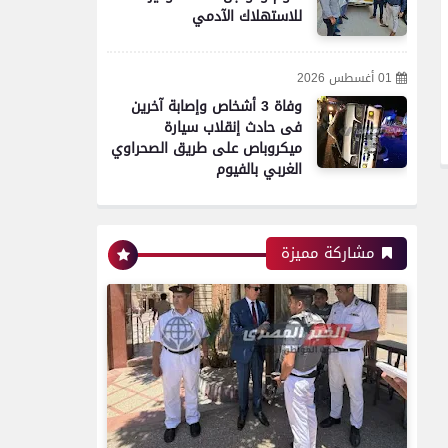
محافظات
للاستهلاك الآدمي
01 أغسطس 2026
مدير أمن سوهاج يتفقد
وفاة 3 أشخاص وإصابة آخرين
الخدمات الأمنية والارتكازات
فى حادث إنقلاب سيارة
..ويؤكد ضرورة اليقظة التامة
ميكروباص على طريق الصحراوي
الغربي بالفيوم
محافظات
مشاركة مميزة
تموين الفيوم ضبط سيارة نقل
محملة بـ 1750 كيلو جبنة
مجهولة المصدر وغير صالحة
للاستهلاك الآدمي
محافظات