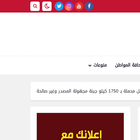
افة المواطن
منوعات
تموين الفيوم ضبط 500 ل