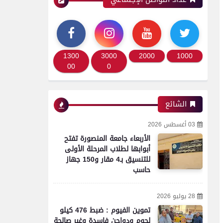
1300
3000
2000
1000
00
0
الشائع
03 أغسطس 2026
الأربعاء جامعة المنصورة تفتح
أبوابها لطلاب المرحلة الأولى
للتنسيق بـ4 مقار و150 جهاز
حاسب
28 يوليو 2026
تموين الفيوم : ضبط 476 كيلو
لحوم ودواجن فاسدة وغير صالحة