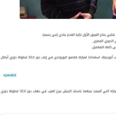
بي جناح الفريق الأول لكرة القدم بنادي إنبي رسميا.
 الدوري المصري.
لى كافة التفاصيل.
ويستأنف فريق الزمالك تدريباته غدا الثلاثاء على ملعب عبد اللطيف أبورجيلة، استعدادا لمباراة فلامبو البوروندي في إياب دور الـ32 لبطولة دوري أبطال
وفاز الزمالك على فريق فلامبو البوروندي بهدف دون رد في المباراة التي أقيمت بينهما باستاد الجيش ببرج العرب في ذهاب دور الـ32 لبطولة دوري