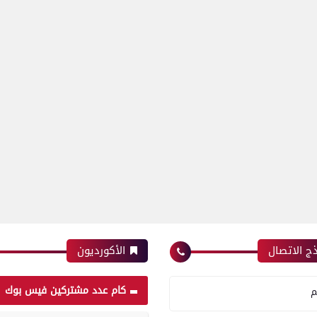
ج الاتصال
الأكورديون
كام عدد مشتركين فيس بوك
م