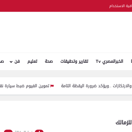
اقية الاستخدام
الخبرالمصري Tv
تقارير وتحقيقات
صحة
تعليم
فن
صح
.ويؤكد ضرورة اليقظة التامة
تموين الفيوم ضبط سيارة نقل محملة بـ 1750 كيلو جبنة مجهولة المصدر وغير صالحة للاستهلاك الآدمي
زمالك