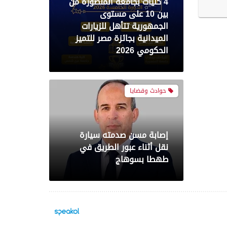
4 كليات بجامعة المنصورة من
بين 10 على مستوى
الجمهورية تتأهل للزيارات
الميدانية بجائزة مصر للتميز
الحكومي 2026
حوادث وقضايا
إصابة مسن صدمته سيارة
نقل أثناء عبور الطريق في
طهطا بسوهاج
محافظات
حملة أمنية مكبرة بدائرة