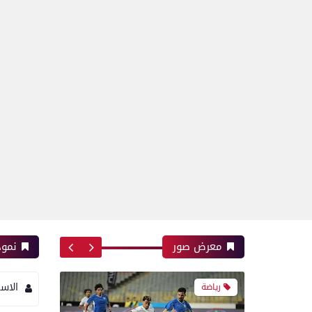
بعدسة الخبر المصري| شاهد
أبرز لقطات مباراة زد و بيراميدز
فى نهائى كأس مصر
رياضة
بعدسة الخبر المصري| شاهد
أبرز لقطات مباراة الأهلي و
إنبي فى الدورى
معرض صور
نموذ
الاس
رياضة