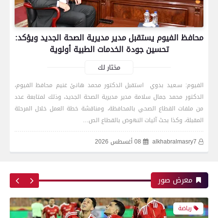
محافظ الفيوم يستقبل مدير مديرية الصحة الجديد ويؤكد:
بعدسة الخبر المصري| شاهد أبرز لقطات الشوط
تحسين جودة الخدمات الطبية أولوية
الأول لمباراة الزمالك واتحاد العاصمة الجزائري فى
نهائي كأس الكونفدرالية الإفريقية
مختار لك
الفيوم: سـعيد بدوي استقبل الدكتور محمد هانئ غنيم محافظ الفيوم،
الدكتور محمد جمال سلامة مدير مديرية الصحة الجديد، وذلك لمتابعة عدد
رياضة
من ملفات القطاع الصحي بالمحافظة، ومناقشة خطة العمل خلال المرحلة
المقبلة، وكذا بحث آليات النهوض بالقطاع الص…
alkhabralmasry7
08 أغسطس 2026
بعدسة الخبر المصري| شاهد أبرز لقطات مباراة زد و
بيراميدز فى نهائى كأس مصر
معرض صور
رياضة