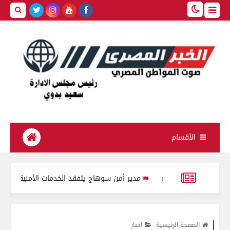
الأقسام
بية أولوية
مدير أمن سوهاج يتفقد الخدمات الأمنية والارتكازات ..ويؤ
لقانوني
الأربعاء جامعة المنصورة تفتح أبوابها لطلاب المرحلة الأولى للتنسيق بـ4 مقار و50
الصفحة الرئيسية
اخبار