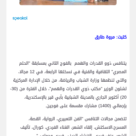
كتبت: مروة طارق
يتنافس ذوو القدرات والهمم بالفوج الثاني بمسابقة "الحلم
المصري" الثقافية والفنية في نسختها الرابعة، في 12 مجالا،
والتي تنظمها وزارة الشباب والرياضة، من خلال الإدارة المركزية
لشئون الوزير "مكتب ذوي القدرات والهمم"، خلال الفترة من (30-
20) أكتوبر الجاري بالمدينة الشبابية بأبي قير بالإسكندرية،
بإجمالي (1400) مشارك مقسمة على فوجين.
تتضمن مجالات التنافس "الفن التعبيري، الرواية، القصة،
المسرح،الاسكتش، إلقاء الشعر، الغناء الفردي، كورال، تأليف
الشعر، عزف فردي، الإنشاد الديني فردي وجماعي".